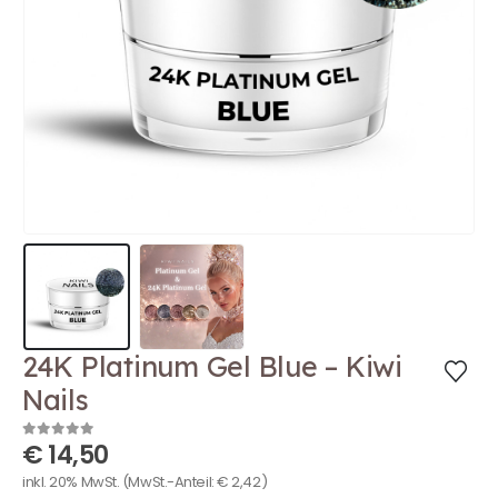
24K Platinum Gel Blue – Kiwi
Nails
€
14,50
0
out of 5
inkl. 20% MwSt.
(MwSt.-Anteil:
€
2,42
)