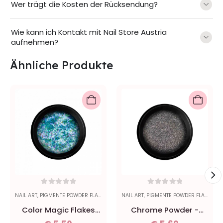
Wer trägt die Kosten der Rücksendung?
Wie kann ich Kontakt mit Nail Store Austria
aufnehmen?
Ähnliche Produkte
0
out of 5
0
out of 5
NAIL ART
,
PIGMENTE POWDER FLAKES
NAIL ART
,
PIGMENTE POWDER FLAKES
Color Magic Flakes
Chrome Powder -
Blau
Silver