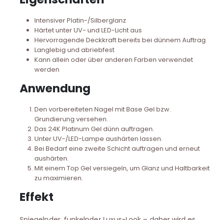
Intensiver Platin-/Silberglanz
Härtet unter UV- und LED-Licht aus
Hervorragende Deckkraft bereits bei dünnem Auftrag
Langlebig und abriebfest
Kann allein oder über anderen Farben verwendet
werden
Anwendung
Den vorbereiteten Nagel mit Base Gel bzw.
Grundierung versehen.
Das 24K Platinum Gel dünn auftragen.
Unter UV-/LED-Lampe aushärten lassen.
Bei Bedarf eine zweite Schicht auftragen und erneut
aushärten.
Mit einem Top Gel versiegeln, um Glanz und Haltbarkeit
zu maximieren.
Effekt
Spiegelnder, funkelnder Luxus-Look – daher wird es