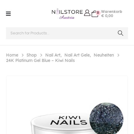
Warenkorb
0
€
0,00
Home
Shop
Nail Art
,
Nail Art Gele
,
Neuheiten
24K Platinum Gel Blue – Kiwi Nails