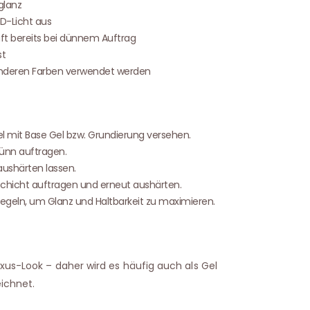
rglanz
ED-Licht aus
ft bereits bei dünnem Auftrag
st
 anderen Farben verwendet werden
l mit Base Gel bzw. Grundierung versehen.
ünn auftragen.
ushärten lassen.
 Schicht auftragen und erneut aushärten.
iegeln, um Glanz und Haltbarkeit zu maximieren.
uxus-Look – daher wird es häufig auch als Gel
ichnet.