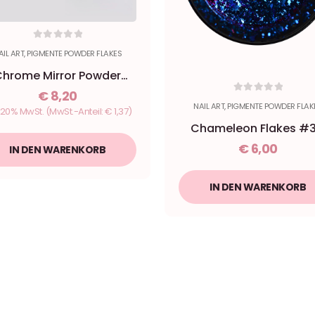
0
out of 5
AIL ART
,
PIGMENTE POWDER FLAKES
Chrome Mirror Powder
Palette - Kiwi Nails
€
8,20
0
out of 5
NAIL ART
,
PIGMENTE POWDER FLAK
. 20% MwSt.
(MwSt.-Anteil:
€
1,37
)
Chameleon Flakes #3
Atlantic
€
6,00
IN DEN WARENKORB
IN DEN WARENKORB