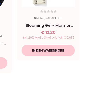
0
out of 5
NAIL ART
,
NAIL ART GELE
Blooming Gel - Marmor
Aquarell Gel 8ml - Nailgel
€
12,20
ES
inkl. 20% MwSt.
(MwSt.-Anteil:
€
2,03
)
 -
IN DEN WARENKORB