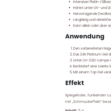
Intensiver Platin-/Silbe
Härtet unter UV- und L
Hervorragende Deckkra
Langlebig und abriebfe
Kann allein oder über
Anwendung
Den vorbereiteten Nage
Das 24K Platinum Gel d
Unter UV-/LED-Lampe a
Bei Bedarf eine zweite
Mit einem Top Gel vers
Effekt
Spiegelnder, funkelnder L
mit „Schmuckeffekt“ beze
Inhalt:
5 g