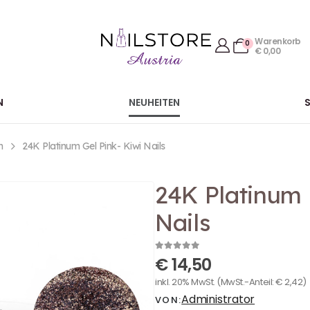
Warenkorb
0
€
0,00
N
NEUHEITEN
n
24K Platinum Gel Pink- Kiwi Nails
24K Platinum 
Nails
0
out of 5
€
14,50
inkl. 20% MwSt.
(MwSt.-Anteil:
€
2,42
)
Administrator
VON: