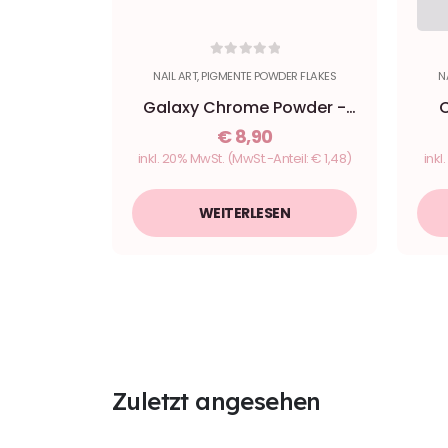
0
out of 5
NAIL ART
,
PIGMENTE POWDER FLAKES
N
Galaxy Chrome Powder -
Purple #1
€
8,90
inkl. 20% MwSt.
(MwSt.-Anteil:
€
1,48
)
inkl
WEITERLESEN
Zuletzt angesehen