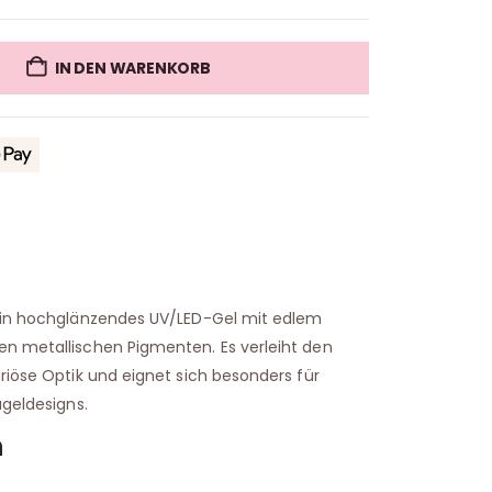
IN DEN WARENKORB
 ein hochglänzendes UV/LED-Gel mit edlem
n metallischen Pigmenten. Es verleiht den
riöse Optik und eignet sich besonders für
ageldesigns.
n