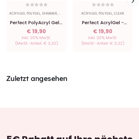
0
out of 5
0
out of 5
ACRYLGEL POLYGEL
,
SHIMMER
,
WHITE
ACRYLGEL POLYGEL
,
CLEAR
Perfect PolyAcryl Gel -
Perfect AcrylGel -
White Glitter 15g
Acrylic Clear 15g
€
19,90
€
19,90
inkl. 20% MwSt.
inkl. 20% MwSt.
(MwSt.-Anteil:
€
3,32
)
(MwSt.-Anteil:
€
3,32
)
Zuletzt angesehen