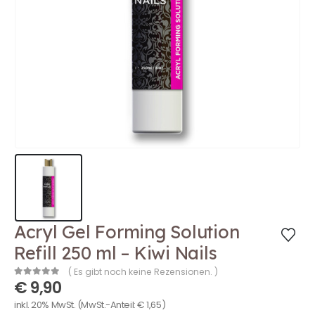
Acryl Gel Forming Solution
Refill 250 ml – Kiwi Nails
( Es gibt noch keine Rezensionen. )
€
9,90
0
out of 5
inkl. 20% MwSt.
(MwSt.-Anteil:
€
1,65
)