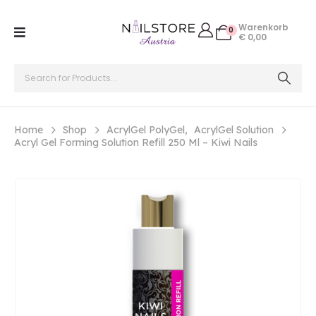
Warenkorb
0
€
0,00
Home
Shop
AcrylGel PolyGel
,
AcrylGel Solution
Acryl Gel Forming Solution Refill 250 Ml – Kiwi Nails