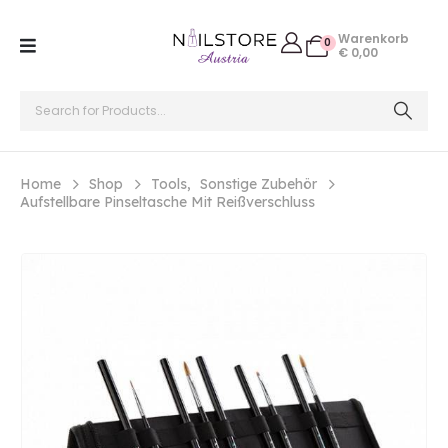
Warenkorb
0
€
0,00
Home
Shop
Tools
,
Sonstige Zubehör
Aufstellbare Pinseltasche Mit Reißverschluss