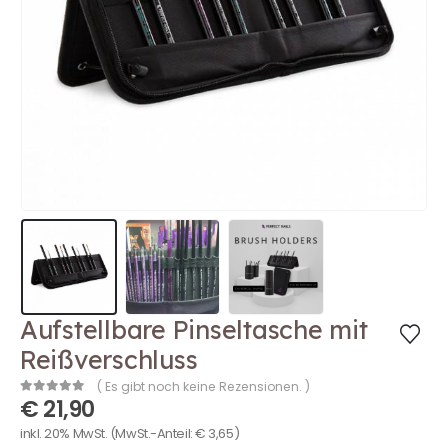
Aufstellbare Pinseltasche mit
Reißverschluss
( Es gibt noch keine Rezensionen. )
€
21,90
0
out of 5
inkl. 20% MwSt.
(MwSt.-Anteil:
€
3,65
)