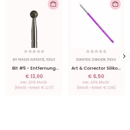
0
out of 5
0
out of 5
BIT FRÄSER AUFSÄTZE
,
TOOLS
SONSTIGE ZUBEHÖR
,
TOOLS
Bit #5 - Entfernung
Art & Corrector Silikon
alter Hautschichten
Pen
€
13,00
€
6,50
mittel - 4 mm
inkl. 20% MwSt.
inkl. 20% MwSt.
(MwSt.-Anteil:
€
2,17
)
(MwSt.-Anteil:
€
1,08
)