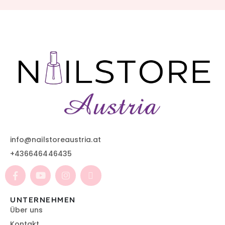
info@nailstoreaustria.at
+436646446435
UNTERNEHMEN
Über uns
Kontakt