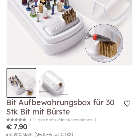
Bit Aufbewahrungsbox für 30
Stk Bit mit Bürste
( Es gibt noch keine Rezensionen. )
€
7,90
0
out of 5
inkl. 20% MwSt.
(MwSt.-Anteil:
€
1,32
)