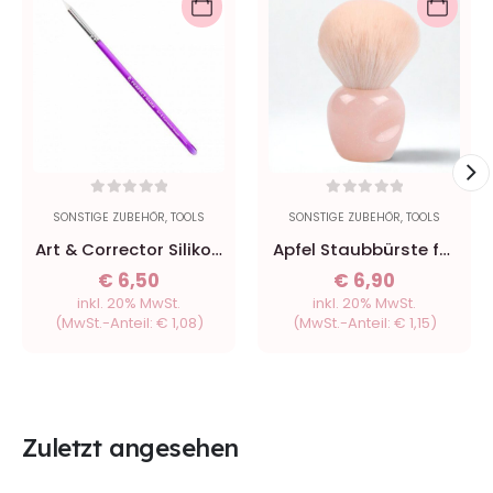
0
out of 5
0
out of 5
SONSTIGE ZUBEHÖR
,
TOOLS
SONSTIGE ZUBEHÖR
,
TOOLS
Art & Corrector Silikon
Apfel Staubbürste für
Pen
die Nägel
€
6,50
€
6,90
inkl. 20% MwSt.
inkl. 20% MwSt.
(MwSt.-Anteil:
€
1,08
)
(MwSt.-Anteil:
€
1,15
)
Zuletzt angesehen