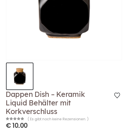
Dappen Dish – Keramik
Liquid Behälter mit
Korkverschluss
( Es gibt noch keine Rezensionen. )
€
10,00
0
out of 5