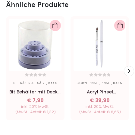
Ähnliche Produkte
0
out of 5
0
out of 5
BIT FRÄSER AUFSÄTZE
,
TOOLS
ACRYL PINSEL
,
PINSEL
,
TOOLS
Bit Behälter mit Deckel
Acryl Pinsel
für 48 Stk Bit White
Naturhaarpinsel –
€
7,90
€
39,90
Kolinsky #8
inkl. 20% MwSt.
inkl. 20% MwSt.
(MwSt.-Anteil:
€
1,32
)
(MwSt.-Anteil:
€
6,65
)