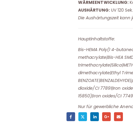
WÄRMEENTWICKLUNG:
K
AUSHÄRTUNG:
UV 120 Sek.
Die Aushärtungszeit kann 
Hauptinhaltstoffe:
Bis-HEMA Poly(1 4-butaned
methacrylate|Bis-HEA SM
trimethacrylate|Silica|M
dimethacrylate|Ethyl Tri
BENZOATE|BENZALDEHYDE|p
dioxide/CI 77891|Iron oxid
15850)|Iron oxides/CI 7749
Nur für gewerbliche Anen