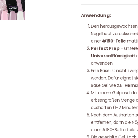
Anwendung:
Den herausgewachsenen 
Nagelhaut zurückschieb
einer
#180-Feile
matti
Perfect Prep
– unsere
Universalflüssigkeit
a
anwenden.
Eine Base ist nicht zw
werden. Dafür eignet s
Base Gel wie z. B.
Hema 
Mit einem Gelpinsel da
erbsengroßen Menge di
aushärten (1–2 Minuten,
Nach dem Aushärten zue
entfernen, dann die Nä
einer #180-Bufferfeile 
Die gewählte Gel-Lack-