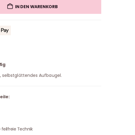
IN DEN WARENKORB
15g
, selbstglättendes Aufbaugel.
ile:
 feilfreie Technik