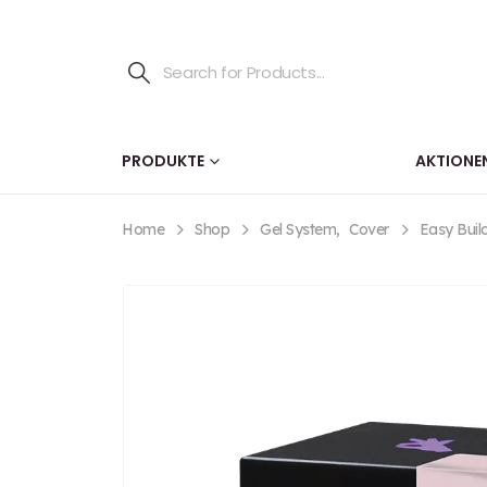
PRODUKTE
AKTIONE
Home
Shop
Gel System
,
Cover
Easy Buil