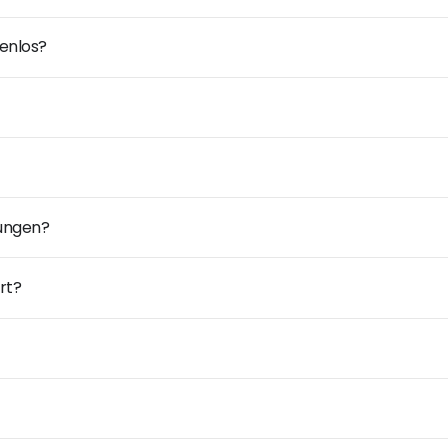
enlos?
dungen?
rt?