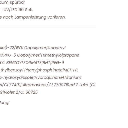
aum spürbar
 | UV/LED 90 Sek.
je nach Lampenleistung variieren.
iol)-22/IPDI Copolymer|Isobornyl
DI/PPG-6 Copolymer|Trimethylolpropane
ETHYL BENZOYLFORMATE|BHT|PEG-9
methylbenzoyl Phenylphosphinate|METHYL
-hydroxyanisole|Hydroquinone|Titanium
es/CI 77491|Ultramarines/CI 77007|Red 7 Lake (CI
9|Violet 2/CI 60725
dung!