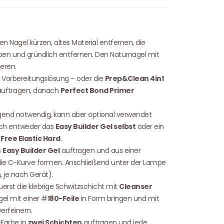
Nagel kürzen, altes Material entfernen, die
en und gründlich entfernen. Den Naturnagel mit
eren.
 Vorbereitungslösung – oder die
Prep&Clean 4in1
uftragen, danach
Perfect Bond Primer
ingend notwendig, kann aber optional verwendet
ich entweder das
Easy Builder Gel selbst
oder ein
Free Elastic Hard
.
s
Easy Builder Gel
auftragen und aus einer
e C-Kurve formen. Anschließend unter der Lampe
 je nach Gerät).
rst die klebrige Schwitzschicht mit
Cleanser
gel mit einer #
180-Feile
in Form bringen und mit
verfeinern.
Farbe in
zwei Schichten
auftragen und jede