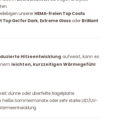
ten.
eliebigen unserer
HEMA-freien Top Coats
t Top Gel for Dark
,
Extreme Gloss
oder
Brilliant
duzierte Hitzeentwicklung
aufweist, kann es
einem
leichten, kurzzeitigen Wärmegefühl
keit: dünne oder überfeilte Nagelplatte
: heiße Sommermonate oder sehr starke LED/UV-
 Wärmeentwicklung