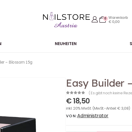
Warenkorb
0
€
0,00
N
NEUHEITEN
der – Blossom 15g
Easy Builder 
( Es gibt noch keine Rez
0
out of 5
€
18,50
inkl. 20% MwSt.
(MwSt.-Anteil:
€
3,08
)
Administrator
VON: