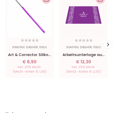
0
out of 5
0
out of 5
SONSTIGE ZUBEHÖR
,
TOOLS
SONSTIGE ZUBEHÖR
,
TOOLS
Art & Corrector Silikon
Arbeitsunterlage aus
Pen
Silikon, lila
€
6,50
€
12,30
inkl. 20% MwSt.
inkl. 20% MwSt.
(MwSt.-Anteil:
€
1,08
)
(MwSt.-Anteil:
€
2,05
)