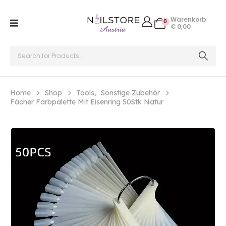
Warenkorb
0
€
0,00
Home
Shop
Tools
,
Sonstige Zubehör
Fächer Farbpalette Mit Eisenring 50Stk Natur