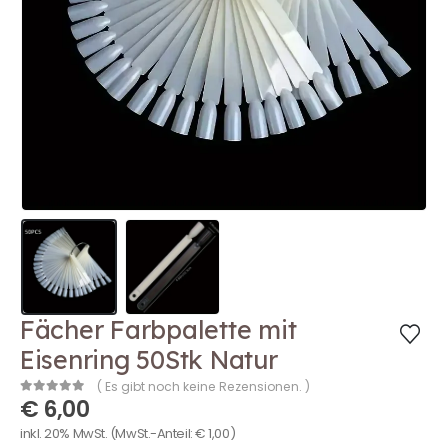
Fächer Farbpalette mit
Eisenring 50Stk Natur
( Es gibt noch keine Rezensionen. )
€
6,00
0
out of 5
inkl. 20% MwSt.
(MwSt.-Anteil:
€
1,00
)