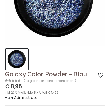
Galaxy Color Powder – Blau
( Es gibt noch keine Rezensionen. )
€
8,95
0
out of 5
inkl. 20% MwSt.
(MwSt.-Anteil:
€
1,49
)
Administrator
VON: