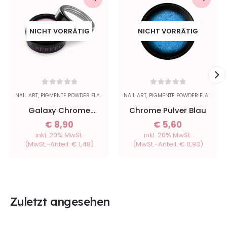
NICHT VORRÄTIG
NICHT VORRÄTIG
0
out of 5
0
out of 5
NAIL ART
,
PIGMENTE POWDER FLAKES
NAIL ART
,
PIGMENTE POWDER FLAKES
Galaxy Chrome
Chrome Pulver Blau
Powder - Purple #1
€
8,90
€
5,60
inkl. 20% MwSt.
inkl. 20% MwSt.
(MwSt.-Anteil:
€
1,48
)
(MwSt.-Anteil:
€
0,93
)
Zuletzt angesehen