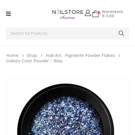
Warenkorb
0
€
0,00
Home
Shop
Nail Art
,
Pigmente Powder Flakes
Galaxy Color Powder – Blau