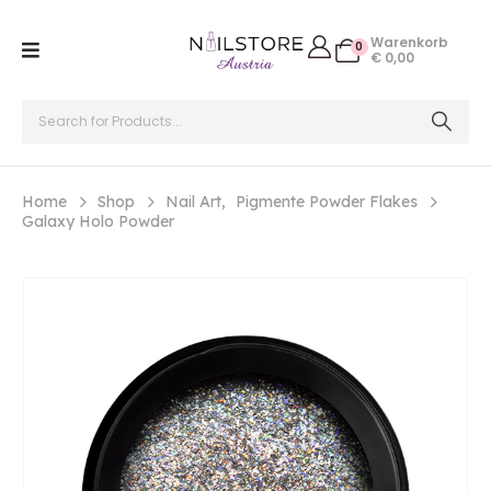
Warenkorb
0
€
0,00
Home
Shop
Nail Art
,
Pigmente Powder Flakes
Galaxy Holo Powder