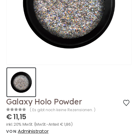
Galaxy Holo Powder
( Es gibt noch keine Rezensionen. )
€
11,15
0
out of 5
inkl. 20% MwSt.
(MwSt.-Anteil:
€
1,86
)
Administrator
VON: