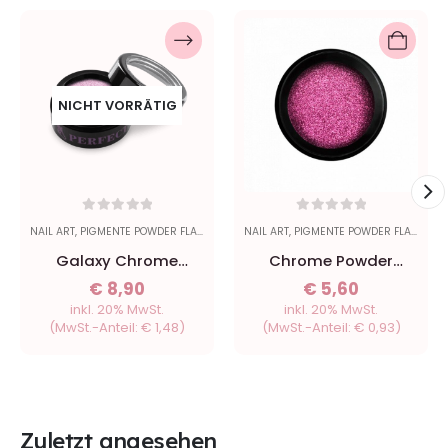
NICHT VORRÄTIG
0
out of 5
0
out of 5
NAIL ART
,
PIGMENTE POWDER FLAKES
NAIL ART
,
PIGMENTE POWDER FLAKES
Galaxy Chrome
Chrome Powder
Powder - Purple #1
Magenta
€
8,90
€
5,60
inkl. 20% MwSt.
inkl. 20% MwSt.
(MwSt.-Anteil:
€
1,48
)
(MwSt.-Anteil:
€
0,93
)
Zuletzt angesehen