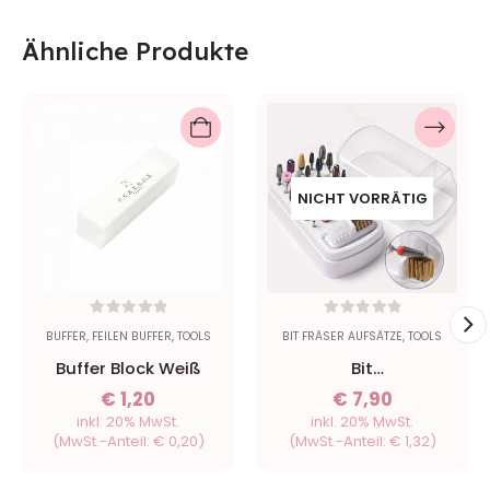
Ähnliche Produkte
NICHT VORRÄTIG
0
out of 5
0
out of 5
BUFFER
,
FEILEN BUFFER
,
TOOLS
BIT FRÄSER AUFSÄTZE
,
TOOLS
Buffer Block Weiß
Bit
Aufbewahrungsbox
€
1,20
€
7,90
für 30 Stk Bit mit
inkl. 20% MwSt.
inkl. 20% MwSt.
Bürste
(MwSt.-Anteil:
€
0,20
)
(MwSt.-Anteil:
€
1,32
)