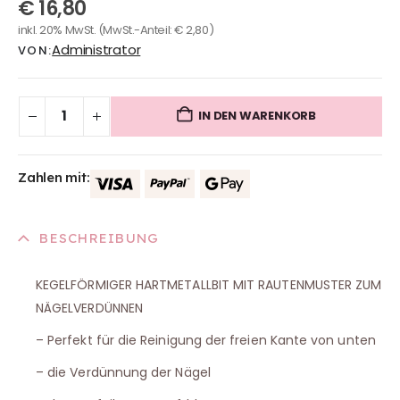
€
16,80
0
out of 5
inkl. 20% MwSt.
(MwSt.-Anteil:
€
2,80
)
Administrator
VON:
IN DEN WARENKORB
Zahlen mit:
BESCHREIBUNG
KEGELFÖRMIGER HARTMETALLBIT MIT RAUTENMUSTER ZUM
NÄGELVERDÜNNEN
– Perfekt für die Reinigung der freien Kante von unten
– die Verdünnung der Nägel