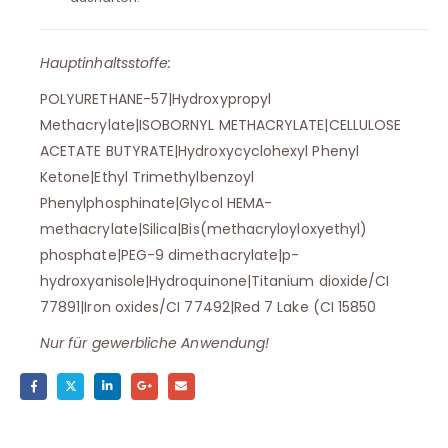
Hauptinhaltsstoffe:
POLYURETHANE-57|Hydroxypropyl
Methacrylate|ISOBORNYL METHACRYLATE|CELLULOSE
ACETATE BUTYRATE|Hydroxycyclohexyl Phenyl
Ketone|Ethyl Trimethylbenzoyl
Phenylphosphinate|Glycol HEMA-
methacrylate|Silica|Bis(methacryloyloxyethyl)
phosphate|PEG-9 dimethacrylate|p-
hydroxyanisole|Hydroquinone|Titanium dioxide/CI
77891|Iron oxides/CI 77492|Red 7 Lake (CI 15850
Nur für gewerbliche Anwendung!