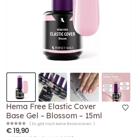
Hema Free Elastic Cover
Base Gel – Blossom – 15ml
( Es gibt noch keine Rezensionen. )
€
19,90
0
out of 5