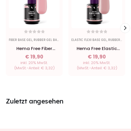
0
out of 5
0
out of 5
FIBER BASE GEL
,
RUBBER GEL BASE GEL
ELASTIC FLEXI BASE GEL
,
RUBBER GEL BASE GEL
Hema Free Fiber
Hema Free Elastic
Vitamin Base Gel -
Cover Base Gel - Pink
€
19,90
€
19,90
Naked - 15ml
- 15ml
inkl. 20% MwSt.
inkl. 20% MwSt.
(MwSt.-Anteil:
€
3,32
)
(MwSt.-Anteil:
€
3,32
)
Zuletzt angesehen