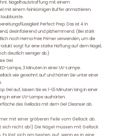
hnt. Nagelhautstraffung mit einem
l mit einem feinkörnigen Buffer anmattieren.
Staubbürste.
reitungsflüssigkeit Perfect Prep. Das ist 4 in
end, desinfizierend und pilzhemmend. (Bei stark
lich noch Hema Free Primer verwenden, um die
rodukt sorgt für eine starke Haftung auf dem Nagel,
och deutlich weniger ab.)
se Gel.
r LED-Lampe, 3 Minuten in einer UV-Lampe.
llack wie gewohnt auf und härten Sie unter einer
.
 Gel auf, lassen Sie es 1–1,5 Minuten lang in einer
ng in einer UV-Lampe aushärten.
erfläche des Gellacks mit dem Gel Cleanser ab.
mer mit einer gröberen Feile vom Gellack ab.
t sich nicht ab!) Die Nägel müssen mit Gellack
 Es löst sich am besten auf, wenn es in eine