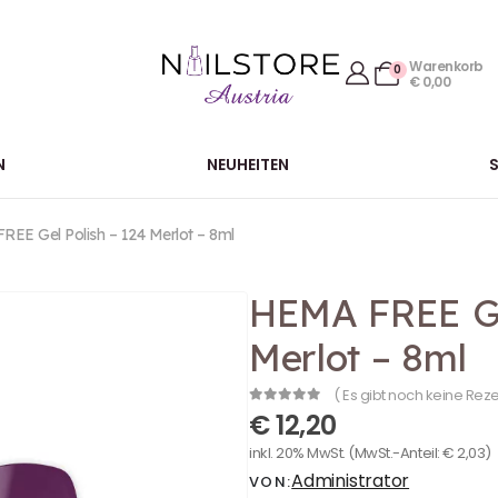
Warenkorb
0
€
0,00
N
NEUHEITEN
EE Gel Polish – 124 Merlot – 8ml
HEMA FREE Ge
Merlot – 8ml
( Es gibt noch keine Rez
0
out of 5
€
12,20
inkl. 20% MwSt.
(MwSt.-Anteil:
€
2,03
)
Administrator
VON: