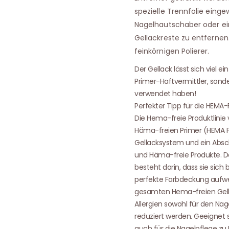
spezielle Trennfolie einge
Nagelhautschaber oder ei
Gellackreste zu entfernen
feinkörnigen Polierer.
Der Gellack lässt sich viel 
Primer-Haftvermittler, sond
verwendet haben!
Perfekter Tipp für die HEMA-
Die Hema-freie Produktlinie 
Häma-freien Primer (HEMA FRE
Gellacksystem und ein Absch
und Häma-freie Produkte. D
besteht darin, dass sie sich
perfekte Farbdeckung aufw
gesamten Hema-freien Gella
Allergien sowohl für den Na
reduziert werden. Geeignet s
auch für die Nagelpflege zu