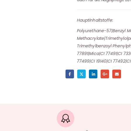
Hauptinhaltstoffe:
Polyurethane-57|Benzyl Me
Methacrylate|Trimethylolpr
Trimethylbenzoyl Phenylp
77891|Mica|CI 77491|CI 733
77499|CI 19140|CI 77492|CI