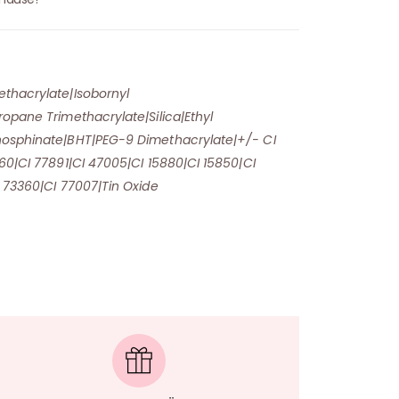
thacrylate|Isobornyl
opane Trimethacrylate|Silica|Ethyl
hosphinate|BHT|PEG-9 Dimethacrylate|+/- CI
60|CI 77891|CI 47005|CI 15880|CI 15850|CI
 73360|CI 77007|Tin Oxide