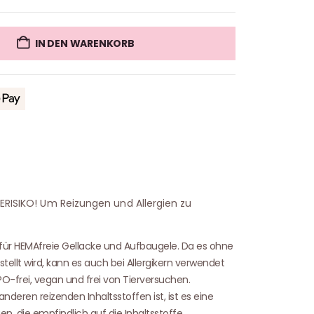
IN DEN WARENKORB
IERISIKO! Um Reizungen und Allergien zu
 für HEMAfreie Gellacke und Aufbaugele. Da es ohne
tellt wird, kann es auch bei Allergikern verwendet
O-frei, vegan und frei von Tierversuchen.
nderen reizenden Inhaltsstoffen ist, ist es eine
en, die empfindlich auf die Inhaltsstoffe