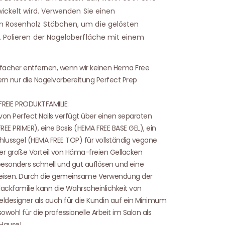
wickelt wird. Verwenden Sie einen
n Rosenholz Stäbchen, um die gelösten
. Polieren der Nageloberfläche mit einem
einfacher entfernen, wenn wir keinen Hema Free
ern nur die Nagelvorbereitung Perfect Prep
FREIE PRODUKTFAMILIE:
von Perfect Nails verfügt über einen separaten
E PRIMER), eine Basis (HEMA FREE BASE GEL), ein
lussgel (HEMA FREE TOP) für vollständig vegane
er große Vorteil von Häma-freien Gellacken
 besonders schnell und gut auflösen und eine
eisen. Durch die gemeinsame Verwendung der
ckfamilie kann die Wahrscheinlichkeit von
geldesigner als auch für die Kundin auf ein Minimum
owohl für die professionelle Arbeit im Salon als
 Hause!