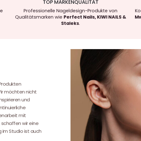
TOP MARKENQUALITÄT
re
Professionelle Nageldesign-Produkte von
Ko
Qualitätsmarken wie
Perfect Nails, KIWI NAILS &
Mw
Staleks
.
.
 Produkten
Wir möchten nicht
nspirieren und
tinuierliche
narbeit mit
 schaffen wir eine
g im Studio ist auch