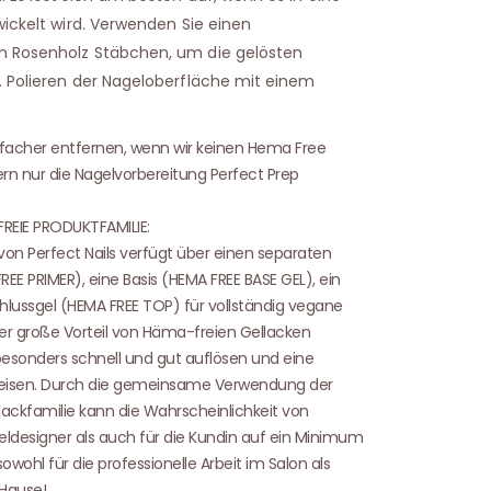
wickelt wird. Verwenden Sie einen
n Rosenholz Stäbchen, um die gelösten
. Polieren der Nageloberfläche mit einem
einfacher entfernen, wenn wir keinen Hema Free
ern nur die Nagelvorbereitung Perfect Prep
FREIE PRODUKTFAMILIE:
von Perfect Nails verfügt über einen separaten
E PRIMER), eine Basis (HEMA FREE BASE GEL), ein
lussgel (HEMA FREE TOP) für vollständig vegane
er große Vorteil von Häma-freien Gellacken
 besonders schnell und gut auflösen und eine
eisen. Durch die gemeinsame Verwendung der
ckfamilie kann die Wahrscheinlichkeit von
geldesigner als auch für die Kundin auf ein Minimum
owohl für die professionelle Arbeit im Salon als
 Hause!