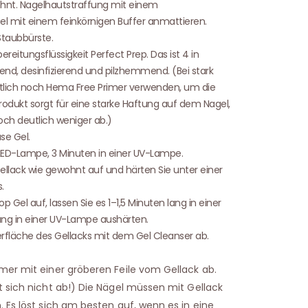
hnt. Nagelhautstraffung mit einem
l mit einem feinkörnigen Buffer anmattieren.
Staubbürste.
reitungsflüssigkeit Perfect Prep. Das ist 4 in
end, desinfizierend und pilzhemmend. (Bei stark
lich noch Hema Free Primer verwenden, um die
rodukt sorgt für eine starke Haftung auf dem Nagel,
och deutlich weniger ab.)
se Gel.
r LED-Lampe, 3 Minuten in einer UV-Lampe.
llack wie gewohnt auf und härten Sie unter einer
.
 Gel auf, lassen Sie es 1–1,5 Minuten lang in einer
ng in einer UV-Lampe aushärten.
erfläche des Gellacks mit dem Gel Cleanser ab.
mer mit einer gröberen Feile vom Gellack ab.
t sich nicht ab!) Die Nägel müssen mit Gellack
 Es löst sich am besten auf, wenn es in eine