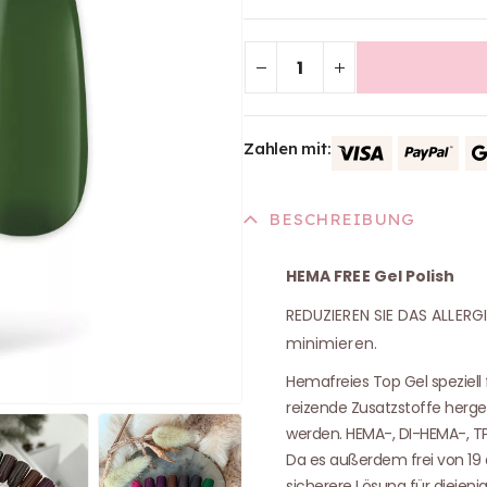
Zahlen mit:
BESCHREIBUNG
HEMA FREE Gel Polish
REDUZIEREN SIE DAS ALLERG
minimieren.
Hemafreies Top Gel speziell
reizende Zusatzstoffe herges
werden. HEMA-, DI-HEMA-, TP
Da es außerdem frei von 19 a
sicherere Lösung für diejenig