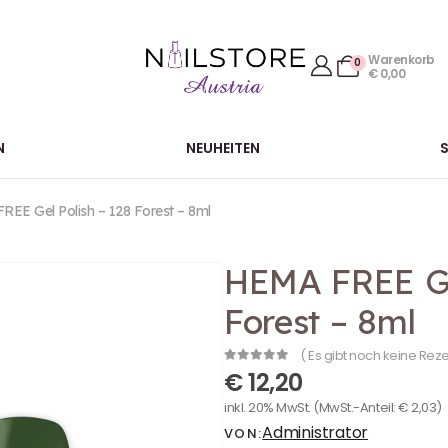
Warenkorb
0
€
0,00
N
NEUHEITEN
EE Gel Polish – 128 Forest – 8ml
HEMA FREE Ge
Forest – 8ml
( Es gibt noch keine Rez
0
out of 5
€
12,20
inkl. 20% MwSt.
(MwSt.-Anteil:
€
2,03
)
Administrator
VON: