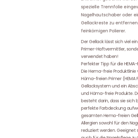
spezielle Trennfolie einge
Nagelhautschaber oder ei
Gellackreste zu entfernen
feinkörnigen Polierer.
Der Gellack lässt sich viel 
Primer-Haftvermittler, sond
verwendet haben!
Perfekter Tipp für die HEMA-
Die Hema-freie Produktlinie 
Häma-freien Primer (HEMA FRE
Gellacksystem und ein Absch
und Häma-freie Produkte. D
besteht darin, dass sie sich
perfekte Farbdeckung aufw
gesamten Hema-freien Gella
Allergien sowohl für den Na
reduziert werden. Geeignet s
auch für die Nagelpflege zu