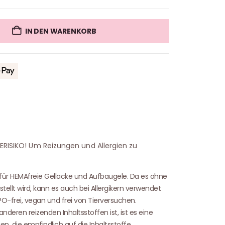
IN DEN WARENKORB
IERISIKO! Um Reizungen und Allergien zu
 für HEMAfreie Gellacke und Aufbaugele. Da es ohne
tellt wird, kann es auch bei Allergikern verwendet
O-frei, vegan und frei von Tierversuchen.
nderen reizenden Inhaltsstoffen ist, ist es eine
en, die empfindlich auf die Inhaltsstoffe