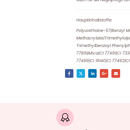
Hauptinhaltstoffe:
Polyurethane-57|Benzyl Me
Methacrylate|Trimethylolpr
Trimethylbenzoyl Phenylp
77891|Mica|CI 77491|CI 733
77499|CI 19140|CI 77492|CI