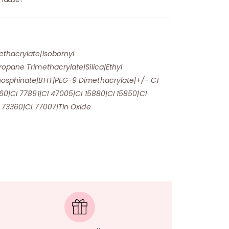
thacrylate|Isobornyl
opane Trimethacrylate|Silica|Ethyl
hosphinate|BHT|PEG-9 Dimethacrylate|+/- CI
60|CI 77891|CI 47005|CI 15880|CI 15850|CI
 73360|CI 77007|Tin Oxide