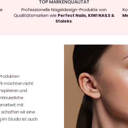
TOP MARKENQUALITÄT
re
Professionelle Nageldesign-Produkte von
Ko
Qualitätsmarken wie
Perfect Nails, KIWI NAILS &
Mw
Staleks
.
.
 Produkten
Wir möchten nicht
nspirieren und
tinuierliche
narbeit mit
 schaffen wir eine
g im Studio ist auch