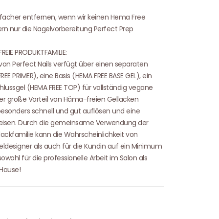
einfacher entfernen, wenn wir keinen Hema Free
ern nur die Nagelvorbereitung Perfect Prep
FREIE PRODUKTFAMILIE:
von Perfect Nails verfügt über einen separaten
E PRIMER), eine Basis (HEMA FREE BASE GEL), ein
lussgel (HEMA FREE TOP) für vollständig vegane
er große Vorteil von Häma-freien Gellacken
 besonders schnell und gut auflösen und eine
eisen. Durch die gemeinsame Verwendung der
ckfamilie kann die Wahrscheinlichkeit von
geldesigner als auch für die Kundin auf ein Minimum
owohl für die professionelle Arbeit im Salon als
 Hause!