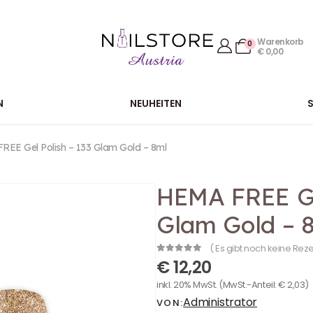
Warenkorb
0
€
0,00
N
NEUHEITEN
EE Gel Polish – 133 Glam Gold – 8ml
HEMA FREE Gel
Glam Gold – 
( Es gibt noch keine Rez
0
out of 5
€
12,20
inkl. 20% MwSt.
(MwSt.-Anteil:
€
2,03
)
Administrator
VON: