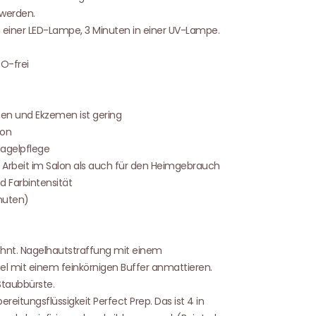
 werden.
in einer LED-Lampe, 3 Minuten in einer UV-Lampe.
O-frei
onen und Ekzemen ist gering
ion
Nagelpflege
le Arbeit im Salon als auch für den Heimgebrauch
 Farbintensität
inuten)
hnt. Nagelhautstraffung mit einem
l mit einem feinkörnigen Buffer anmattieren.
Staubbürste.
reitungsflüssigkeit Perfect Prep. Das ist 4 in