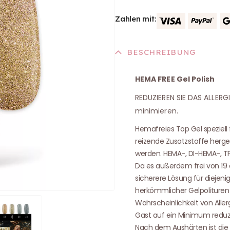
Zahlen mit:
BESCHREIBUNG
HEMA FREE Gel Polish
REDUZIEREN SIE DAS ALLERG
minimieren.
Hemafreies Top Gel speziell
reizende Zusatzstoffe herges
werden. HEMA-, DI-HEMA-, TP
Da es außerdem frei von 19 a
sicherere Lösung für diejenig
herkömmlicher Gelpolituren
Wahrscheinlichkeit von Aller
Gast auf ein Minimum reduz
Nach dem Aushärten ist die 