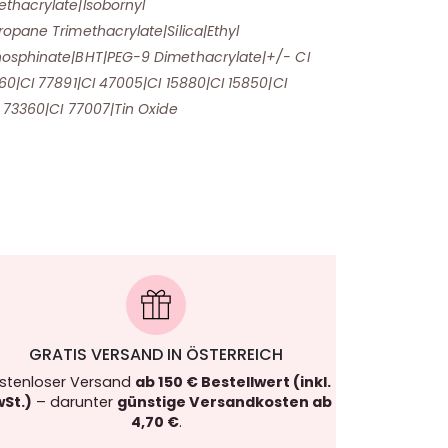
thacrylate|Isobornyl
opane Trimethacrylate|Silica|Ethyl
hosphinate|BHT|PEG-9 Dimethacrylate|+/- CI
60|CI 77891|CI 47005|CI 15880|CI 15850|CI
 73360|CI 77007|Tin Oxide
GRATIS VERSAND IN ÖSTERREICH
stenloser Versand
ab 150 € Bestellwert (inkl.
St.)
– darunter
günstige Versandkosten ab
4,70 €
.