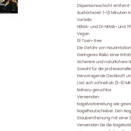
Dispersionsschicht entfernt
Aushärtezeit: 1–1,5 Minuten 
Vorteile:
HEMA- und DI-HEMA- und TP
Vegan
19 Toxin-free
Die Gefahr von Hautirritati
Geringeres Risiko einer Irritat
Sicherere und natürlichere 
Sowohl für die professionel
Hervorragende Deckkraft und
Löst sich schnell ab (5-10 M
Nahezu geruchlos
Verwenden:
Nagelvorbereitung wie gewo
Nagelhautschieber. Den Nage
Staubentfernung mit einer 
Verwenden Sie die Nagelvorbe