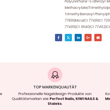
Polyurethane-57|Benzyl Me
Methacrylate|Trimethylolpr
Trimethylbenzoyl Phenylp
77891|Mica|CI 77491|CI 733
77499|CI 19140|CI 77492|CI
TOP MARKENQUALITÄT
re
Professionelle Nageldesign-Produkte von
Ko
Qualitätsmarken wie
Perfect Nails, KIWI NAILS &
Mw
Staleks
.