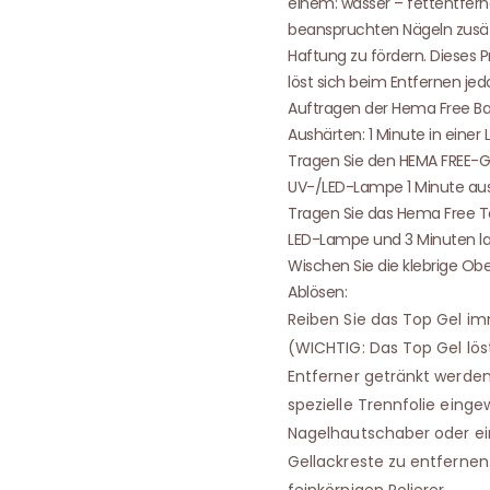
einem: wasser – fettentfern
beanspruchten Nägeln zusät
Haftung zu fördern. Dieses P
löst sich beim Entfernen jed
Auftragen der Hema Free Ba
Aushärten: 1 Minute in eine
Tragen Sie den HEMA FREE-Ge
UV-/LED-Lampe 1 Minute aus
Tragen Sie das Hema Free Top
LED-Lampe und 3 Minuten la
Wischen Sie die klebrige Ob
Ablösen:
Reiben Sie das Top Gel im
(WICHTIG: Das Top Gel lös
Entferner getränkt werden.
spezielle Trennfolie einge
Nagelhautschaber oder ei
Gellackreste zu entfernen
feinkörnigen Polierer.