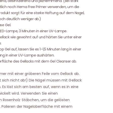
end, desinfizierend und pilzhemmend. (Bei stark
lich noch Hema Free Primer verwenden, um die
rodukt sorgt für eine starke Haftung auf dem Nagel,
och deutlich weniger ab.)
se Gel.
r LED-Lampe, 3 Minuten in einer UV-Lampe.
llack wie gewohnt auf und härten Sie unter einer
.
 Gel auf, lassen Sie es 1–1,5 Minuten lang in einer
ng in einer UV-Lampe aushärten.
erfläche des Gellacks mit dem Gel Cleanser ab.
mer mit einer gröberen Feile vom Gellack ab.
t sich nicht ab!) Die Nägel müssen mit Gellack
 Es löst sich am besten auf, wenn es in eine
wickelt wird. Verwenden Sie einen
n Rosenholz Stäbchen, um die gelösten
. Polieren der Nageloberfläche mit einem