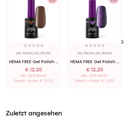
0
out of 5
0
out of 5
GEL POLISH
,
GEL POLISH
GEL POLISH
,
GEL POLISH
HEMA FREE Gel Polish -
HEMA FREE Gel Polish -
125 Cocoa - 8ml
117 Nordic Violet - 8ml
€
12,20
€
12,20
inkl. 20% MwSt.
inkl. 20% MwSt.
(MwSt.-Anteil:
€
2,03
)
(MwSt.-Anteil:
€
2,03
)
Zuletzt angesehen