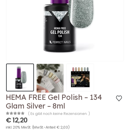
HEMA FREE Gel Polish – 134
Glam Silver – 8ml
( Es gibt noch keine Rezensionen. )
€
12,20
0
out of 5
inkl. 20% MwSt.
(MwSt.-Anteil:
€
2,03
)