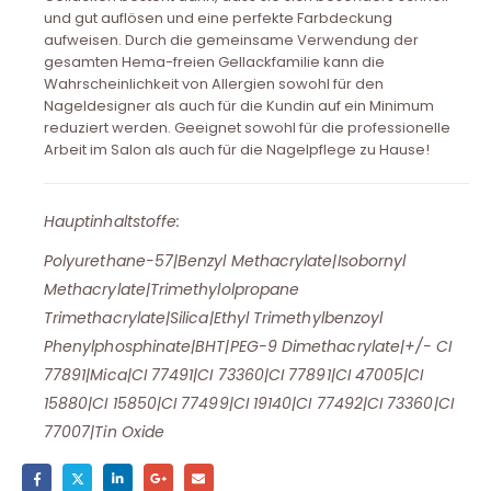
und gut auflösen und eine perfekte Farbdeckung
aufweisen. Durch die gemeinsame Verwendung der
gesamten Hema-freien Gellackfamilie kann die
Wahrscheinlichkeit von Allergien sowohl für den
Nageldesigner als auch für die Kundin auf ein Minimum
reduziert werden. Geeignet sowohl für die professionelle
Arbeit im Salon als auch für die Nagelpflege zu Hause!
Hauptinhaltstoffe:
Polyurethane-57|Benzyl Methacrylate|Isobornyl
Methacrylate|Trimethylolpropane
Trimethacrylate|Silica|Ethyl Trimethylbenzoyl
Phenylphosphinate|BHT|PEG-9 Dimethacrylate|+/- CI
77891|Mica|CI 77491|CI 73360|CI 77891|CI 47005|CI
15880|CI 15850|CI 77499|CI 19140|CI 77492|CI 73360|CI
77007|Tin Oxide