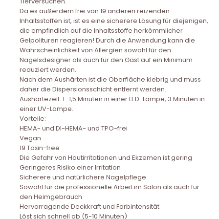
Tierversuchen.
Da es außerdem frei von 19 anderen reizenden
Inhaltsstoffen ist, ist es eine sicherere Lösung für diejenigen,
die empfindlich auf die Inhaltsstoffe herkömmlicher
Gelpolituren reagieren! Durch die Anwendung kann die
Wahrscheinlichkeit von Allergien sowohl für den
Nagelsdesigner als auch für den Gast auf ein Minimum
reduziert werden.
Nach dem Aushärten ist die Oberfläche klebrig und muss
daher die Dispersionsschicht entfernt werden.
Aushärtezeit: 1–1,5 Minuten in einer LED-Lampe, 3 Minuten in
einer UV-Lampe.
Vorteile:
HEMA- und DI-HEMA- und TPO-frei
Vegan
19 Toxin-free
Die Gefahr von Hautirritationen und Ekzemen ist gering
Geringeres Risiko einer Irritation
Sicherere und natürlichere Nagelpflege
Sowohl für die professionelle Arbeit im Salon als auch für
den Heimgebrauch
Hervorragende Deckkraft und Farbintensität
Löst sich schnell ab (5-10 Minuten)