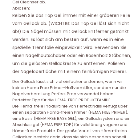
Gel Cleanser ab.
Ablösen:
Reiben Sie das Top Gel immer mit einer gröberen Feile
vom Gellack ab. (WICHTIG: Das Top Gel löst sich nicht
ab!) Die Nägel müssen mit Gellack Entferner getränkt
werden. Es löst sich am besten auf, wenn es in eine
spezielle Trennfolie eingewickelt wird. Verwenden Sie
einen Nagelhautschaber oder ein Rosenholz Stäbchen,
um die gelösten Gellackreste zu entfernen. Polieren
der Nageloberfläche mit einem feinkörnigen Polierer.
Der Gellack lässt sich viel einfacher entfernen, wenn wir
keinen Hema Free Primer-Haftvermittler, sondern nur die
Nagelvorbereitung Perfect Prep verwendet haben!
Perfekter Tipp für die HEMA-FREIE PRODUKTFAMILIE:
Die Hema-freie Produktlinie von Perfect Nails verfügt über
einen separaten Häma-freien Primer (HEMA FREE PRIMER),
eine Basis (HEMA FREE BASE GEL), ein Gellacksystem und ein
Abschlussgel (HEMA FREE TOP) für vollständig vegane und
Häma-freie Produkte. Der große Vorteil von Häma-freien
Gellacken besteht darin, dass sie sich besonders schnell