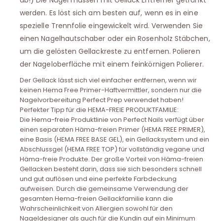
ab!) Die Nägel müssen mit Gellack Entferner getränkt
werden. Es löst sich am besten auf, wenn es in eine
spezielle Trennfolie eingewickelt wird. Verwenden Sie
einen Nagelhautschaber oder ein Rosenholz Stäbchen,
um die gelösten Gellackreste zu entfernen. Polieren
der Nageloberfläche mit einem feinkörnigen Polierer.
Der Gellack lässt sich viel einfacher entfernen, wenn wir
keinen Hema Free Primer-Haftvermittler, sondern nur die
Nagelvorbereitung Perfect Prep verwendet haben!
Perfekter Tipp für die HEMA-FREIE PRODUKTFAMILIE:
Die Hema-freie Produktlinie von Perfect Nails verfügt über
einen separaten Häma-freien Primer (HEMA FREE PRIMER),
eine Basis (HEMA FREE BASE GEL), ein Gellacksystem und ein
Abschlussgel (HEMA FREE TOP) für vollständig vegane und
Häma-freie Produkte. Der große Vorteil von Häma-freien
Gellacken besteht darin, dass sie sich besonders schnell
und gut auflösen und eine perfekte Farbdeckung
aufweisen. Durch die gemeinsame Verwendung der
gesamten Hema-freien Gellackfamilie kann die
Wahrscheinlichkeit von Allergien sowohl für den
Nageldesigner als auch für die Kundin auf ein Minimum