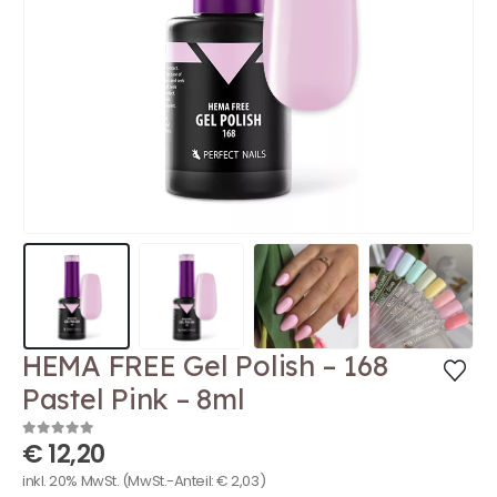
HEMA FREE Gel Polish – 168
Pastel Pink – 8ml
€
12,20
0
out of 5
inkl. 20% MwSt.
(MwSt.-Anteil:
€
2,03
)