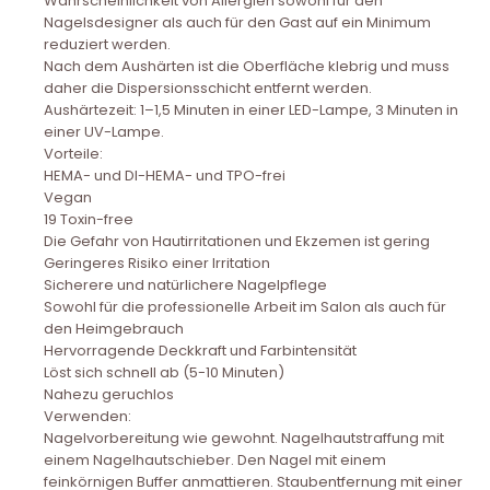
Wahrscheinlichkeit von Allergien sowohl für den
Nagelsdesigner als auch für den Gast auf ein Minimum
reduziert werden.
Nach dem Aushärten ist die Oberfläche klebrig und muss
daher die Dispersionsschicht entfernt werden.
Aushärtezeit: 1–1,5 Minuten in einer LED-Lampe, 3 Minuten in
einer UV-Lampe.
Vorteile:
HEMA- und DI-HEMA- und TPO-frei
Vegan
19 Toxin-free
Die Gefahr von Hautirritationen und Ekzemen ist gering
Geringeres Risiko einer Irritation
Sicherere und natürlichere Nagelpflege
Sowohl für die professionelle Arbeit im Salon als auch für
den Heimgebrauch
Hervorragende Deckkraft und Farbintensität
Löst sich schnell ab (5-10 Minuten)
Nahezu geruchlos
Verwenden:
Nagelvorbereitung wie gewohnt. Nagelhautstraffung mit
einem Nagelhautschieber. Den Nagel mit einem
feinkörnigen Buffer anmattieren. Staubentfernung mit einer