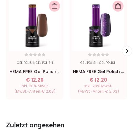
0
out of 5
0
out of 5
GEL POLISH
,
GEL POLISH
GEL POLISH
,
GEL POLISH
HEMA FREE Gel Polish -
HEMA FREE Gel Polish -
125 Cocoa - 8ml
117 Nordic Violet - 8ml
€
12,20
€
12,20
inkl. 20% MwSt.
inkl. 20% MwSt.
(MwSt.-Anteil:
€
2,03
)
(MwSt.-Anteil:
€
2,03
)
Zuletzt angesehen