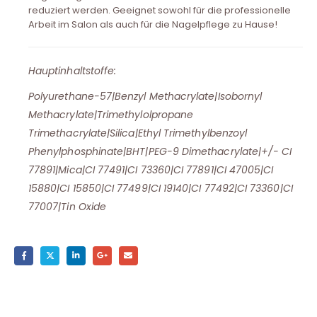
reduziert werden. Geeignet sowohl für die professionelle
Arbeit im Salon als auch für die Nagelpflege zu Hause!
Hauptinhaltstoffe:
Polyurethane-57|Benzyl Methacrylate|Isobornyl
Methacrylate|Trimethylolpropane
Trimethacrylate|Silica|Ethyl Trimethylbenzoyl
Phenylphosphinate|BHT|PEG-9 Dimethacrylate|+/- CI
77891|Mica|CI 77491|CI 73360|CI 77891|CI 47005|CI
15880|CI 15850|CI 77499|CI 19140|CI 77492|CI 73360|CI
77007|Tin Oxide