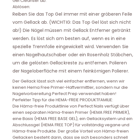
Gel Cleanser ab.
Ablösen:
Reiben Sie das Top Gel immer mit einer gröberen Feile
vom Gellack ab. (WICHTIG: Das Top Gel löst sich nicht
ab!) Die Nägel müssen mit Gellack Entferner getränkt
werden. Es löst sich am besten auf, wenn es in eine
spezielle Trennfolie eingewickelt wird. Verwenden Sie
einen Nagelhautschaber oder ein Rosenholz Stäbchen,
um die gelösten Gellackreste zu entfernen. Polieren
der Nageloberfläche mit einem feinkörnigen Polierer.
Der Gellack lässt sich viel einfacher entfernen, wenn wir
keinen Hema Free Primer-Haftvermittler, sondern nur die
Nagelvorbereitung Perfect Prep verwendet haben!
Perfekter Tipp für die HEMA-FREIE PRODUKTFAMILIE:
Die Häma-freie Produktlinie von Perfect Nails verfügt über
einen separaten Häma-freien Primer (HEMA FREE PRIMER),
eine Basis (HEMA FREE BASE GEL), ein Gellacksystem und ein
Abschlussgel (HEMA FREE TOP) für vollständig vegane und
Häma-freie Produkte. Der große Vorteil von Häma-freien
Gellacken besteht darin, dass sie sich besonders schnell