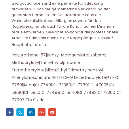
und gut auflösen und eine perfekte Farbdeckung
aufweisen. Durch die gemeinsame Verwendung der
gesamten Hema-freien Gellackfamilie kann die
Wahrscheinlichkeit von Allergien sowohl für den
Nageldesigner als auch für die Kundin auf ein Minimum
reduziert werden. Geeignet sowohl für die professionelle
Arbeit im Salon als auch für die Nagelpflege zu Hause!
Hauptinhaltstoffe:
Polyurethane-57|Benzyl Methacrylate|Isobornyl
Methacrylate|Trimethylolpropane
Trimethacrylate|Silica|Ethyl Trimethylbenzoyl
Phenylphosphinate|BHT|PEG-9 Dimethacrylate|+/- CI
77891|Mica|CI 77491|CI 73360|CI 77891|CI 47005|CI
15880|CI 15850|CI 77499|CI 19140|CI 77492|CI 73360|CI
77007|Tin Oxide