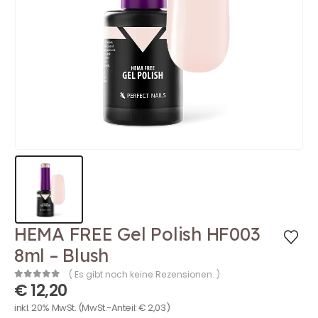
HEMA FREE Gel Polish HF003
8ml – Blush
( Es gibt noch keine Rezensionen. )
€
12,20
0
out of 5
inkl. 20% MwSt.
(MwSt.-Anteil:
€
2,03
)