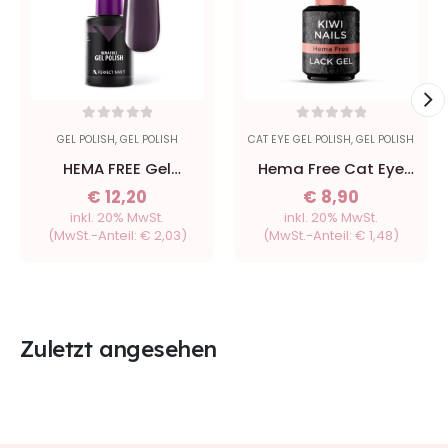
0
out of 5
0
out of 5
GEL POLISH
,
GEL POLISH
CAT EYE GEL POLISH
,
GEL POLISH
HEMA FREE Gel
Hema Free Cat Eye
Eggplant - 8ml
Lack Gel Polish C4
€
12,20
€
8,90
8ml - Kiwi Nails
inkl. 20% MwSt.
inkl. 20% MwSt.
(MwSt.-Anteil:
€
2,03
)
(MwSt.-Anteil:
€
1,48
)
Zuletzt angesehen