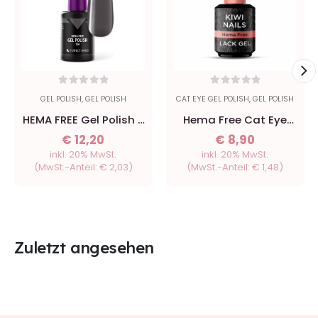
0
out of 5
0
out of 5
GEL POLISH
,
GEL POLISH
CAT EYE GEL POLISH
,
GEL POLISH
HEMA FREE Gel Polish -
Hema Free Cat Eye
126 Ristretto - 8ml
Lack Gel Polish C1 8ml
€
12,20
€
8,90
- Kiwi Nails
inkl. 20% MwSt.
inkl. 20% MwSt.
(MwSt.-Anteil:
€
2,03
)
(MwSt.-Anteil:
€
1,48
)
Zuletzt angesehen