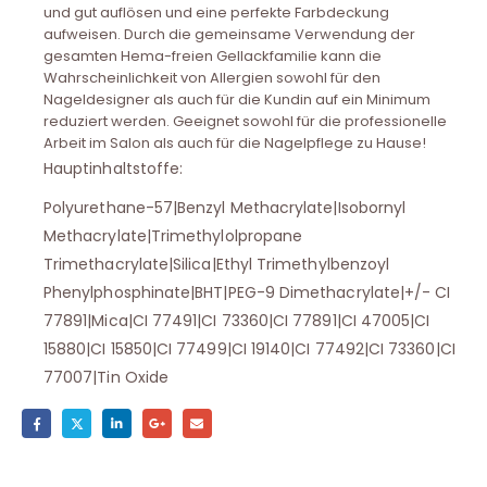
und gut auflösen und eine perfekte Farbdeckung
aufweisen. Durch die gemeinsame Verwendung der
gesamten Hema-freien Gellackfamilie kann die
Wahrscheinlichkeit von Allergien sowohl für den
Nageldesigner als auch für die Kundin auf ein Minimum
reduziert werden. Geeignet sowohl für die professionelle
Arbeit im Salon als auch für die Nagelpflege zu Hause!
Hauptinhaltstoffe:
Polyurethane-57|Benzyl Methacrylate|Isobornyl
Methacrylate|Trimethylolpropane
Trimethacrylate|Silica|Ethyl Trimethylbenzoyl
Phenylphosphinate|BHT|PEG-9 Dimethacrylate|+/- CI
77891|Mica|CI 77491|CI 73360|CI 77891|CI 47005|CI
15880|CI 15850|CI 77499|CI 19140|CI 77492|CI 73360|CI
77007|Tin Oxide