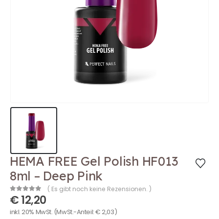
HEMA FREE Gel Polish HF013
8ml – Deep Pink
( Es gibt noch keine Rezensionen. )
€
12,20
0
out of 5
inkl. 20% MwSt.
(MwSt.-Anteil:
€
2,03
)