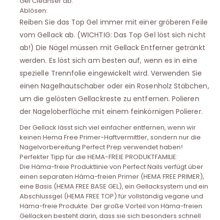
Gel Cleanser ab.
Ablösen:
Reiben Sie das Top Gel immer mit einer gröberen Feile
vom Gellack ab. (WICHTIG: Das Top Gel löst sich nicht
ab!) Die Nägel müssen mit Gellack Entferner getränkt
werden. Es löst sich am besten auf, wenn es in eine
spezielle Trennfolie eingewickelt wird. Verwenden Sie
einen Nagelhautschaber oder ein Rosenholz Stäbchen,
um die gelösten Gellackreste zu entfernen. Polieren
der Nageloberfläche mit einem feinkörnigen Polierer.
Der Gellack lässt sich viel einfacher entfernen, wenn wir
keinen Hema Free Primer-Haftvermittler, sondern nur die
Nagelvorbereitung Perfect Prep verwendet haben!
Perfekter Tipp für die HEMA-FREIE PRODUKTFAMILIE:
Die Häma-freie Produktlinie von Perfect Nails verfügt über
einen separaten Häma-freien Primer (HEMA FREE PRIMER),
eine Basis (HEMA FREE BASE GEL), ein Gellacksystem und ein
Abschlussgel (HEMA FREE TOP) für vollständig vegane und
Häma-freie Produkte. Der große Vorteil von Häma-freien
Gellacken besteht darin, dass sie sich besonders schnell