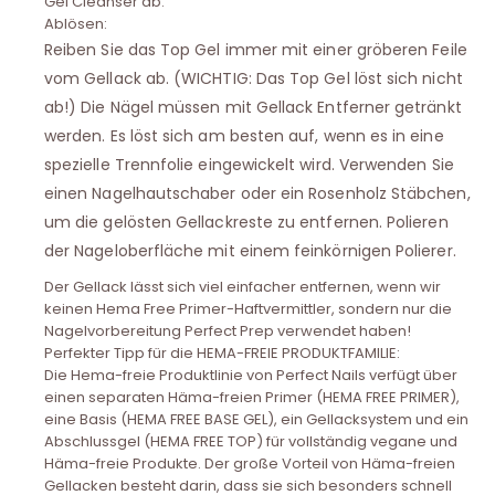
Gel Cleanser ab.
Ablösen:
Reiben Sie das Top Gel immer mit einer gröberen Feile
vom Gellack ab. (WICHTIG: Das Top Gel löst sich nicht
ab!) Die Nägel müssen mit Gellack Entferner getränkt
werden. Es löst sich am besten auf, wenn es in eine
spezielle Trennfolie eingewickelt wird. Verwenden Sie
einen Nagelhautschaber oder ein Rosenholz Stäbchen,
um die gelösten Gellackreste zu entfernen. Polieren
der Nageloberfläche mit einem feinkörnigen Polierer.
Der Gellack lässt sich viel einfacher entfernen, wenn wir
keinen Hema Free Primer-Haftvermittler, sondern nur die
Nagelvorbereitung Perfect Prep verwendet haben!
Perfekter Tipp für die HEMA-FREIE PRODUKTFAMILIE:
Die Hema-freie Produktlinie von Perfect Nails verfügt über
einen separaten Häma-freien Primer (HEMA FREE PRIMER),
eine Basis (HEMA FREE BASE GEL), ein Gellacksystem und ein
Abschlussgel (HEMA FREE TOP) für vollständig vegane und
Häma-freie Produkte. Der große Vorteil von Häma-freien
Gellacken besteht darin, dass sie sich besonders schnell