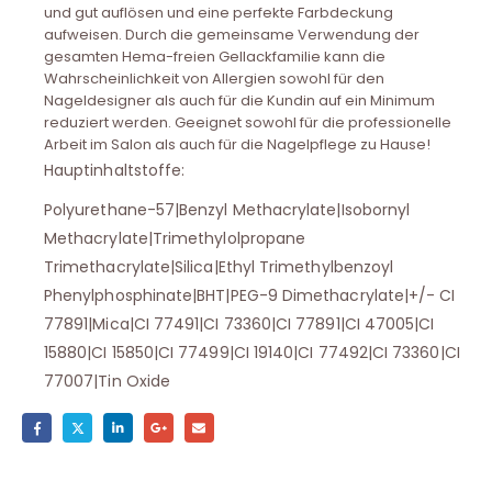
und gut auflösen und eine perfekte Farbdeckung
aufweisen. Durch die gemeinsame Verwendung der
gesamten Hema-freien Gellackfamilie kann die
Wahrscheinlichkeit von Allergien sowohl für den
Nageldesigner als auch für die Kundin auf ein Minimum
reduziert werden. Geeignet sowohl für die professionelle
Arbeit im Salon als auch für die Nagelpflege zu Hause!
Hauptinhaltstoffe:
Polyurethane-57|Benzyl Methacrylate|Isobornyl
Methacrylate|Trimethylolpropane
Trimethacrylate|Silica|Ethyl Trimethylbenzoyl
Phenylphosphinate|BHT|PEG-9 Dimethacrylate|+/- CI
77891|Mica|CI 77491|CI 73360|CI 77891|CI 47005|CI
15880|CI 15850|CI 77499|CI 19140|CI 77492|CI 73360|CI
77007|Tin Oxide