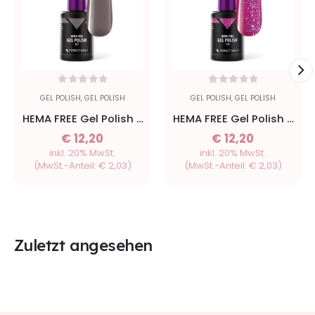
0
out of 5
0
out of 5
GEL POLISH
,
GEL POLISH
GEL POLISH
,
GEL POLISH
HEMA FREE Gel Polish -
HEMA FREE Gel Polish -
127 Espresso - 8ml
118 Nordic Pink - 8ml
€
12,20
€
12,20
inkl. 20% MwSt.
inkl. 20% MwSt.
(MwSt.-Anteil:
€
2,03
)
(MwSt.-Anteil:
€
2,03
)
Zuletzt angesehen