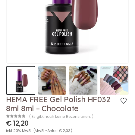
HEMA FREE Gel Polish HF032
8ml 8ml – Chocolate
( Es gibt noch keine Rezensionen. )
€
12,20
0
out of 5
inkl. 20% MwSt.
(MwSt.-Anteil:
€
2,03
)