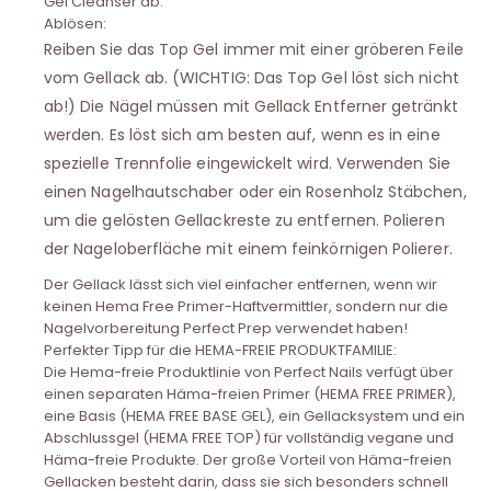
Gel Cleanser ab.
Ablösen:
Reiben Sie das Top Gel immer mit einer gröberen Feile
vom Gellack ab. (WICHTIG: Das Top Gel löst sich nicht
ab!) Die Nägel müssen mit Gellack Entferner getränkt
werden. Es löst sich am besten auf, wenn es in eine
spezielle Trennfolie eingewickelt wird. Verwenden Sie
einen Nagelhautschaber oder ein Rosenholz Stäbchen,
um die gelösten Gellackreste zu entfernen. Polieren
der Nageloberfläche mit einem feinkörnigen Polierer.
Der Gellack lässt sich viel einfacher entfernen, wenn wir
keinen Hema Free Primer-Haftvermittler, sondern nur die
Nagelvorbereitung Perfect Prep verwendet haben!
Perfekter Tipp für die HEMA-FREIE PRODUKTFAMILIE:
Die Hema-freie Produktlinie von Perfect Nails verfügt über
einen separaten Häma-freien Primer (HEMA FREE PRIMER),
eine Basis (HEMA FREE BASE GEL), ein Gellacksystem und ein
Abschlussgel (HEMA FREE TOP) für vollständig vegane und
Häma-freie Produkte. Der große Vorteil von Häma-freien
Gellacken besteht darin, dass sie sich besonders schnell