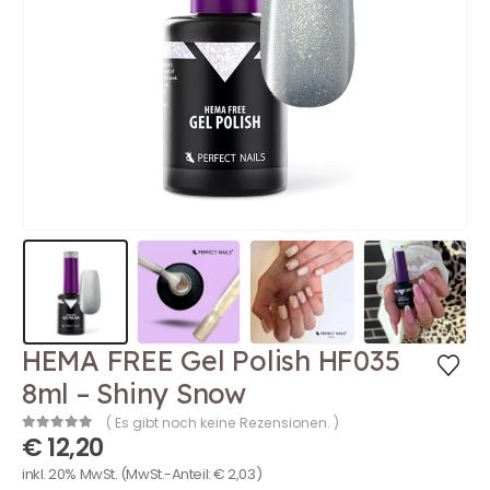
HEMA FREE Gel Polish HF035
8ml – Shiny Snow
( Es gibt noch keine Rezensionen. )
€
12,20
0
out of 5
inkl. 20% MwSt.
(MwSt.-Anteil:
€
2,03
)