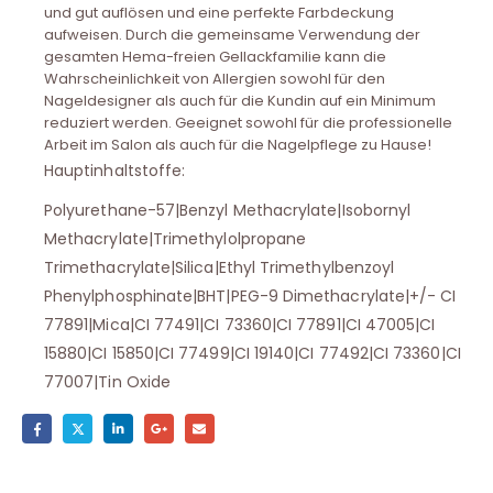
und gut auflösen und eine perfekte Farbdeckung
aufweisen. Durch die gemeinsame Verwendung der
gesamten Hema-freien Gellackfamilie kann die
Wahrscheinlichkeit von Allergien sowohl für den
Nageldesigner als auch für die Kundin auf ein Minimum
reduziert werden. Geeignet sowohl für die professionelle
Arbeit im Salon als auch für die Nagelpflege zu Hause!
Hauptinhaltstoffe:
Polyurethane-57|Benzyl Methacrylate|Isobornyl
Methacrylate|Trimethylolpropane
Trimethacrylate|Silica|Ethyl Trimethylbenzoyl
Phenylphosphinate|BHT|PEG-9 Dimethacrylate|+/- CI
77891|Mica|CI 77491|CI 73360|CI 77891|CI 47005|CI
15880|CI 15850|CI 77499|CI 19140|CI 77492|CI 73360|CI
77007|Tin Oxide