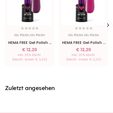
0
out of 5
0
out of 5
GEL POLISH
,
GEL POLISH
GEL POLISH
,
GEL POLISH
HEMA FREE Gel Polish -
HEMA FREE Gel Polish -
123 Maroon - 8ml
122 Berry - 8ml
€
12,20
€
12,20
inkl. 20% MwSt.
inkl. 20% MwSt.
(MwSt.-Anteil:
€
2,03
)
(MwSt.-Anteil:
€
2,03
)
Zuletzt angesehen