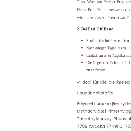
Tipp: Wird nur Perfect Prep verw
Hema Free Primer verwendet, ver
wird, aber das Ablösen etwas lä
2. Bei Peel Off Base:
Sanft und schnell zu entfern
Nach einigen Tagen bis ca. 1 
Einfach an einer Nagelkante 
Die Nageloberfläche mit Gel
zu entfernen.
Ideal für alle, die ihr
✔
Hauptinhaltstoffe:
Polyurethane-57|Benzyl M
Methacrylate|Trimethylolp
Trimethylbenzoyl Phenylp
77891|Mica|CI 77491|CI 73