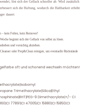
endet, löst sich der Gellack schneller ab. Wird zusätzlich
bessert sich die Haftung, wodurch die Haltbarkeit erhöht
nger dauert.
en – kein Feilen, kein Remover!
Woche beginnt sich der Gellack von selbst zu lösen.
anheben und vorsichtig abziehen.
 Cleanser oder Prep&Clean reinigen, um eventuelle Rückstände
e Nagelfarbe oft und schonend wechseln möchten!
ethacrylate|Isobornyl
ropane Trimethacrylate|Silica|Ethyl
hosphinate|BHT|PEG-9 Dimethacrylate|+/- CI
360|CI 77891|CI 47005|CI 15880|CI 15850|CI