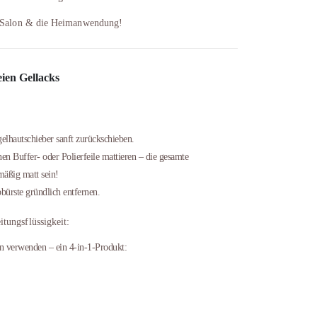
en Salon & die Heimanwendung!
en Gellacks
lhautschieber sanft zurückschieben.
en Buffer- oder Polierfeile mattieren – die gesamte
mäßig matt sein!
bürste gründlich entfernen.
tungsflüssigkeit:
n verwenden – ein 4-in-1-Produkt: