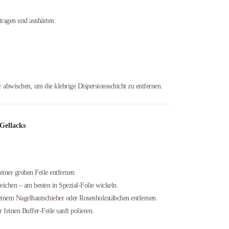
gen und aushärten:
abwischen, um die klebrige Dispersionsschicht zu entfernen.
Gellacks
einer groben Feile entfernen
ichen – am besten in Spezial-Folie wickeln.
 einem Nagelhautschieber oder Rosenholzstäbchen entfernen.
 feinen Buffer-Feile sanft polieren.