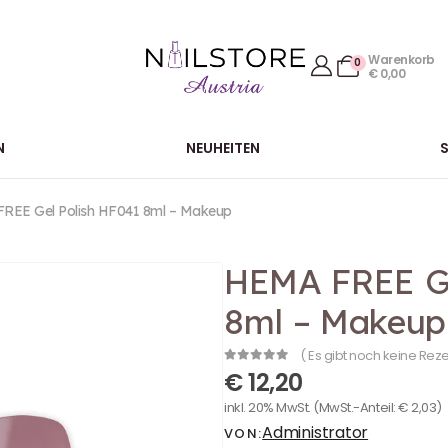
Warenkorb
0
€
0,00
N
NEUHEITEN
REE Gel Polish HF041 8ml – Makeup
HEMA FREE Ge
8ml – Makeup
( Es gibt noch keine Rez
0
out of 5
€
12,20
inkl. 20% MwSt.
(MwSt.-Anteil:
€
2,03
)
Administrator
VON: