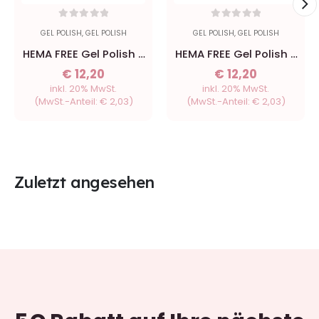
0
out of 5
0
out of 5
GEL POLISH
,
GEL POLISH
GEL POLISH
,
GEL POLISH
HEMA FREE Gel Polish -
HEMA FREE Gel Polish -
124 Merlot - 8ml
119 Nordic Sky - 8ml
€
12,20
€
12,20
inkl. 20% MwSt.
inkl. 20% MwSt.
(MwSt.-Anteil:
€
2,03
)
(MwSt.-Anteil:
€
2,03
)
Zuletzt angesehen