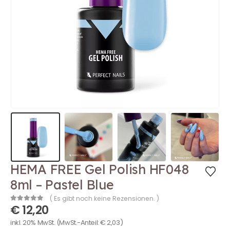
HEMA FREE Gel Polish HF048
8ml – Pastel Blue
( Es gibt noch keine Rezensionen. )
€
12,20
0
out of 5
inkl. 20% MwSt.
(MwSt.-Anteil:
€
2,03
)