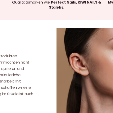
Qualitätsmarken wie
Perfect Nails, KIWI NAILS &
Mw
Staleks
.
.
 Produkten
Wir möchten nicht
nspirieren und
tinuierliche
narbeit mit
 schaffen wir eine
g im Studio ist auch