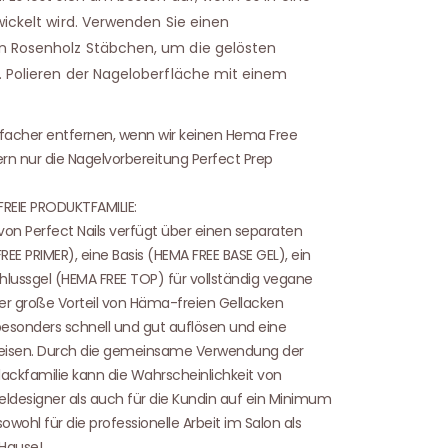
wickelt wird. Verwenden Sie einen
n Rosenholz Stäbchen, um die gelösten
. Polieren der Nageloberfläche mit einem
einfacher entfernen, wenn wir keinen Hema Free
ern nur die Nagelvorbereitung Perfect Prep
FREIE PRODUKTFAMILIE:
von Perfect Nails verfügt über einen separaten
E PRIMER), eine Basis (HEMA FREE BASE GEL), ein
lussgel (HEMA FREE TOP) für vollständig vegane
er große Vorteil von Häma-freien Gellacken
 besonders schnell und gut auflösen und eine
eisen. Durch die gemeinsame Verwendung der
ckfamilie kann die Wahrscheinlichkeit von
geldesigner als auch für die Kundin auf ein Minimum
owohl für die professionelle Arbeit im Salon als
 Hause!