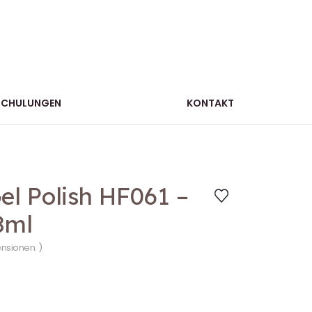
SCHULUNGEN
KONTAKT
l Polish HF061 –
8ml
ensionen. )