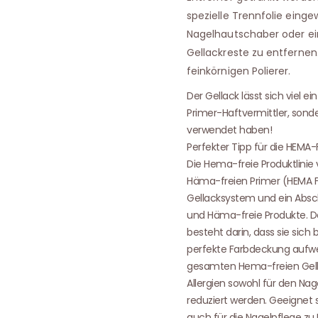
spezielle Trennfolie einge
Nagelhautschaber oder ei
Gellackreste zu entfernen
feinkörnigen Polierer.
Der Gellack lässt sich viel 
Primer-Haftvermittler, sond
verwendet haben!
Perfekter Tipp für die HEMA-
Die Hema-freie Produktlinie 
Häma-freien Primer (HEMA FRE
Gellacksystem und ein Absch
und Häma-freie Produkte. D
besteht darin, dass sie sich
perfekte Farbdeckung aufw
gesamten Hema-freien Gella
Allergien sowohl für den Na
reduziert werden. Geeignet s
auch für die Nagelpflege zu