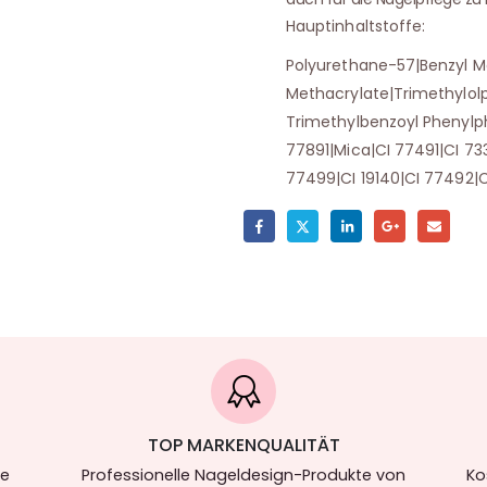
Hauptinhaltstoffe:
Polyurethane-57|Benzyl M
Methacrylate|Trimethylolp
Trimethylbenzoyl Phenylp
77891|Mica|CI 77491|CI 73
77499|CI 19140|CI 77492|C
TOP MARKENQUALITÄT
re
Professionelle Nageldesign-Produkte von
Ko