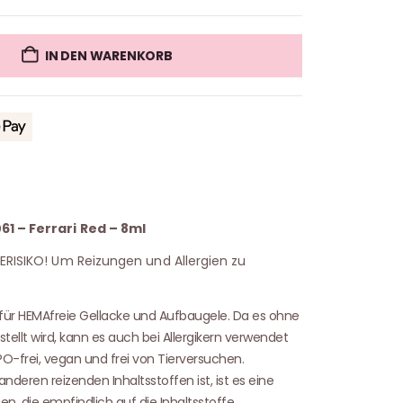
IN DEN WARENKORB
61 – Ferrari Red – 8ml
IERISIKO! Um Reizungen und Allergien zu
 für HEMAfreie Gellacke und Aufbaugele. Da es ohne
tellt wird, kann es auch bei Allergikern verwendet
O-frei, vegan und frei von Tierversuchen.
nderen reizenden Inhaltsstoffen ist, ist es eine
en, die empfindlich auf die Inhaltsstoffe