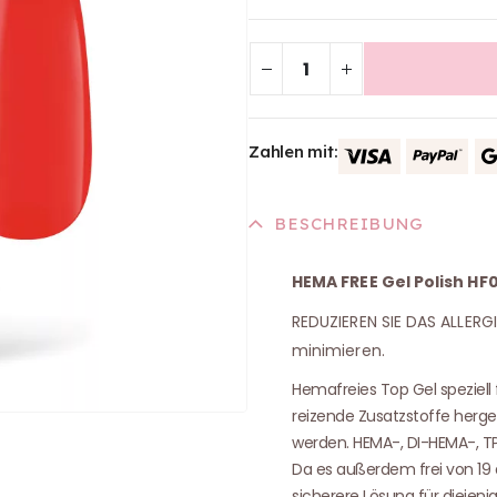
Zahlen mit:
BESCHREIBUNG
HEMA FREE Gel Polish HF0
REDUZIEREN SIE DAS ALLERG
minimieren.
Hemafreies Top Gel speziell
reizende Zusatzstoffe herges
werden. HEMA-, DI-HEMA-, TP
Da es außerdem frei von 19 a
sicherere Lösung für diejenig