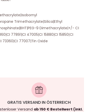
ethacrylate|Isobornyl
ropane Trimethacrylate|Silica|Ethyl
hosphinate|BHT|PEG-9 Dimethacrylate|+/- CI
360|CI 77891|CI 47005|CI 15880|CI 15850|CI
I 73360|CI 77007|Tin Oxide
GRATIS VERSAND IN ÖSTERREICH
stenloser Versand
ab 150 € Bestellwert (inkl.