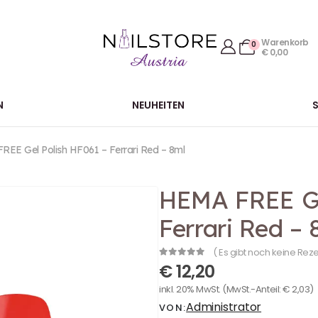
Warenkorb
0
€
0,00
N
NEUHEITEN
EE Gel Polish HF061 – Ferrari Red – 8ml
HEMA FREE Ge
Ferrari Red – 
( Es gibt noch keine Rez
0
out of 5
€
12,20
inkl. 20% MwSt.
(MwSt.-Anteil:
€
2,03
)
Administrator
VON: