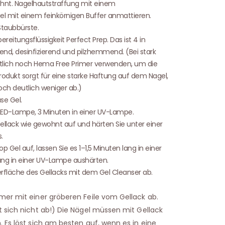
hnt. Nagelhautstraffung mit einem
l mit einem feinkörnigen Buffer anmattieren.
Staubbürste.
reitungsflüssigkeit Perfect Prep. Das ist 4 in
end, desinfizierend und pilzhemmend. (Bei stark
lich noch Hema Free Primer verwenden, um die
rodukt sorgt für eine starke Haftung auf dem Nagel,
och deutlich weniger ab.)
se Gel.
r LED-Lampe, 3 Minuten in einer UV-Lampe.
llack wie gewohnt auf und härten Sie unter einer
.
 Gel auf, lassen Sie es 1–1,5 Minuten lang in einer
ng in einer UV-Lampe aushärten.
erfläche des Gellacks mit dem Gel Cleanser ab.
mer mit einer gröberen Feile vom Gellack ab.
t sich nicht ab!) Die Nägel müssen mit Gellack
 Es löst sich am besten auf, wenn es in eine