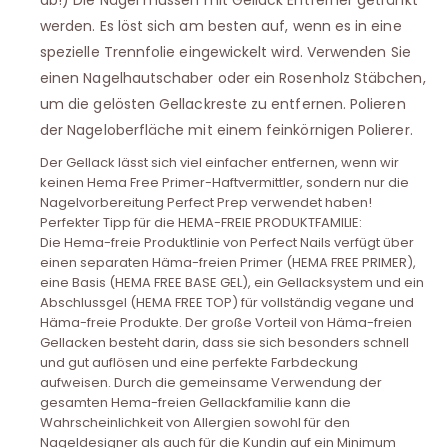
ab!) Die Nägel müssen mit Gellack Entferner getränkt
werden. Es löst sich am besten auf, wenn es in eine
spezielle Trennfolie eingewickelt wird. Verwenden Sie
einen Nagelhautschaber oder ein Rosenholz Stäbchen,
um die gelösten Gellackreste zu entfernen. Polieren
der Nageloberfläche mit einem feinkörnigen Polierer.
Der Gellack lässt sich viel einfacher entfernen, wenn wir
keinen Hema Free Primer-Haftvermittler, sondern nur die
Nagelvorbereitung Perfect Prep verwendet haben!
Perfekter Tipp für die HEMA-FREIE PRODUKTFAMILIE:
Die Hema-freie Produktlinie von Perfect Nails verfügt über
einen separaten Häma-freien Primer (HEMA FREE PRIMER),
eine Basis (HEMA FREE BASE GEL), ein Gellacksystem und ein
Abschlussgel (HEMA FREE TOP) für vollständig vegane und
Häma-freie Produkte. Der große Vorteil von Häma-freien
Gellacken besteht darin, dass sie sich besonders schnell
und gut auflösen und eine perfekte Farbdeckung
aufweisen. Durch die gemeinsame Verwendung der
gesamten Hema-freien Gellackfamilie kann die
Wahrscheinlichkeit von Allergien sowohl für den
Nageldesigner als auch für die Kundin auf ein Minimum