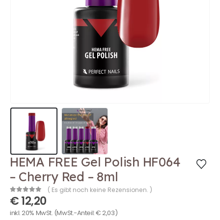
HEMA FREE Gel Polish HF064
– Cherry Red – 8ml
( Es gibt noch keine Rezensionen. )
€
12,20
0
out of 5
inkl. 20% MwSt.
(MwSt.-Anteil:
€
2,03
)