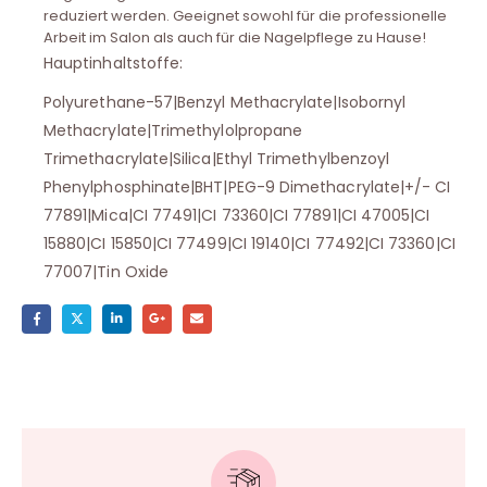
reduziert werden. Geeignet sowohl für die professionelle
Arbeit im Salon als auch für die Nagelpflege zu Hause!
Hauptinhaltstoffe:
Polyurethane-57|Benzyl Methacrylate|Isobornyl
Methacrylate|Trimethylolpropane
Trimethacrylate|Silica|Ethyl Trimethylbenzoyl
Phenylphosphinate|BHT|PEG-9 Dimethacrylate|+/- CI
77891|Mica|CI 77491|CI 73360|CI 77891|CI 47005|CI
15880|CI 15850|CI 77499|CI 19140|CI 77492|CI 73360|CI
77007|Tin Oxide