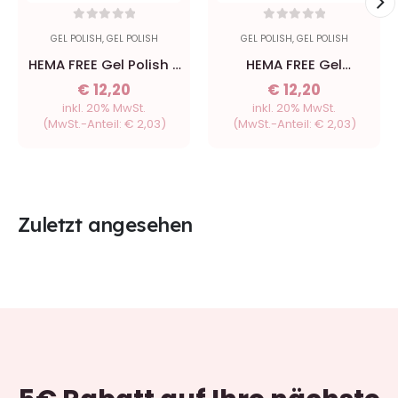
0
out of 5
0
out of 5
GEL POLISH
,
GEL POLISH
GEL POLISH
,
GEL POLISH
HEMA FREE Gel Polish -
HEMA FREE Gel
119 Nordic Sky - 8ml
Beetroot - 8ml
€
12,20
€
12,20
inkl. 20% MwSt.
inkl. 20% MwSt.
(MwSt.-Anteil:
€
2,03
)
(MwSt.-Anteil:
€
2,03
)
Zuletzt angesehen