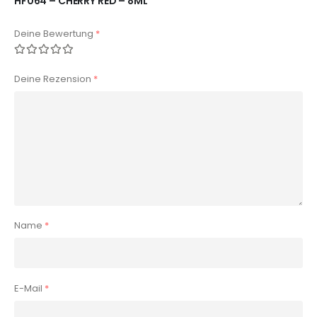
HF064 – CHERRY RED – 8ML“
Deine Bewertung
*
Deine Rezension
*
Name
*
E-Mail
*