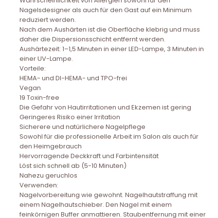
Wahrscheinlichkeit von Allergien sowohl für den
Nagelsdesigner als auch für den Gast auf ein Minimum
reduziert werden.
Nach dem Aushärten ist die Oberfläche klebrig und muss
daher die Dispersionsschicht entfernt werden.
Aushärtezeit: 1–1,5 Minuten in einer LED-Lampe, 3 Minuten in
einer UV-Lampe.
Vorteile:
HEMA- und DI-HEMA- und TPO-frei
Vegan
19 Toxin-free
Die Gefahr von Hautirritationen und Ekzemen ist gering
Geringeres Risiko einer Irritation
Sicherere und natürlichere Nagelpflege
Sowohl für die professionelle Arbeit im Salon als auch für
den Heimgebrauch
Hervorragende Deckkraft und Farbintensität
Löst sich schnell ab (5-10 Minuten)
Nahezu geruchlos
Verwenden:
Nagelvorbereitung wie gewohnt. Nagelhautstraffung mit
einem Nagelhautschieber. Den Nagel mit einem
feinkörnigen Buffer anmattieren. Staubentfernung mit einer