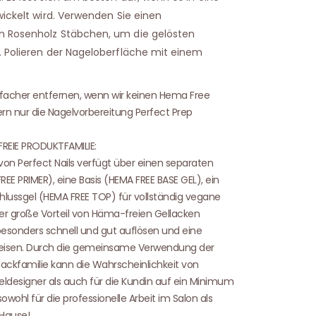
wickelt wird. Verwenden Sie einen
n Rosenholz Stäbchen, um die gelösten
. Polieren der Nageloberfläche mit einem
einfacher entfernen, wenn wir keinen Hema Free
ern nur die Nagelvorbereitung Perfect Prep
FREIE PRODUKTFAMILIE:
von Perfect Nails verfügt über einen separaten
E PRIMER), eine Basis (HEMA FREE BASE GEL), ein
lussgel (HEMA FREE TOP) für vollständig vegane
er große Vorteil von Häma-freien Gellacken
 besonders schnell und gut auflösen und eine
eisen. Durch die gemeinsame Verwendung der
ckfamilie kann die Wahrscheinlichkeit von
geldesigner als auch für die Kundin auf ein Minimum
owohl für die professionelle Arbeit im Salon als
 Hause!