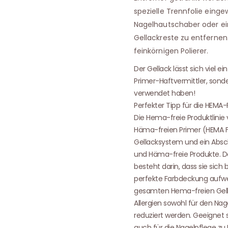
spezielle Trennfolie einge
Nagelhautschaber oder ei
Gellackreste zu entfernen
feinkörnigen Polierer.
Der Gellack lässt sich viel 
Primer-Haftvermittler, sond
verwendet haben!
Perfekter Tipp für die HEMA-
Die Hema-freie Produktlinie 
Häma-freien Primer (HEMA FRE
Gellacksystem und ein Absch
und Häma-freie Produkte. D
besteht darin, dass sie sich
perfekte Farbdeckung aufw
gesamten Hema-freien Gella
Allergien sowohl für den Na
reduziert werden. Geeignet s
auch für die Nagelpflege zu