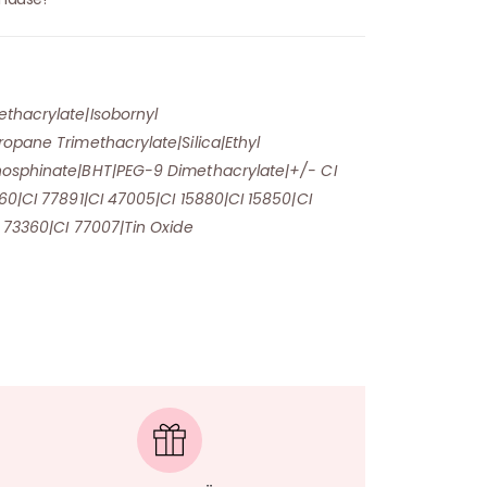
thacrylate|Isobornyl
opane Trimethacrylate|Silica|Ethyl
hosphinate|BHT|PEG-9 Dimethacrylate|+/- CI
60|CI 77891|CI 47005|CI 15880|CI 15850|CI
 73360|CI 77007|Tin Oxide