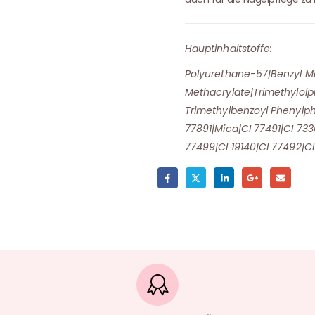
Hauptinhaltstoffe:
Polyurethane-57|Benzyl Me
Methacrylate|Trimethylolpr
Trimethylbenzoyl Phenylp
77891|Mica|CI 77491|CI 733
77499|CI 19140|CI 77492|CI