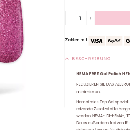
Zahlen mit:
BESCHREIBUNG
HEMA FREE Gel Polish HF1
REDUZIEREN SIE DAS ALLERG
minimieren.
Hemafreies Top Gel speziell
reizende Zusatzstoffe herges
werden. HEMA-, DI-HEMA-, TP
Da es außerdem frei von 19 a
sicherere Lösung für diejenig