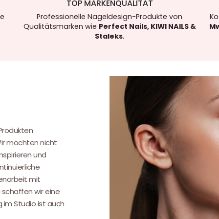
TOP MARKENQUALITÄT
re
Professionelle Nageldesign-Produkte von
Ko
Qualitätsmarken wie
Perfect Nails, KIWI NAILS &
Mw
Staleks
.
.
 Produkten
Wir möchten nicht
nspirieren und
tinuierliche
narbeit mit
 schaffen wir eine
g im Studio ist auch