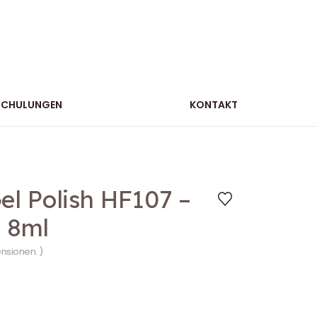
SCHULUNGEN
KONTAKT
l Polish HF107 –
– 8ml
ensionen. )