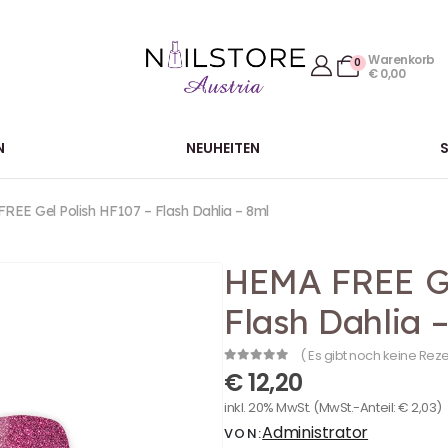
Warenkorb
0
€
0,00
N
NEUHEITEN
EE Gel Polish HF107 – Flash Dahlia – 8ml
HEMA FREE Ge
Flash Dahlia 
( Es gibt noch keine Rez
0
out of 5
€
12,20
inkl. 20% MwSt.
(MwSt.-Anteil:
€
2,03
)
Administrator
VON: