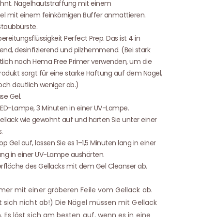
hnt. Nagelhautstraffung mit einem
l mit einem feinkörnigen Buffer anmattieren.
Staubbürste.
reitungsflüssigkeit Perfect Prep. Das ist 4 in
end, desinfizierend und pilzhemmend. (Bei stark
lich noch Hema Free Primer verwenden, um die
rodukt sorgt für eine starke Haftung auf dem Nagel,
och deutlich weniger ab.)
se Gel.
r LED-Lampe, 3 Minuten in einer UV-Lampe.
llack wie gewohnt auf und härten Sie unter einer
.
 Gel auf, lassen Sie es 1–1,5 Minuten lang in einer
ng in einer UV-Lampe aushärten.
erfläche des Gellacks mit dem Gel Cleanser ab.
mer mit einer gröberen Feile vom Gellack ab.
t sich nicht ab!) Die Nägel müssen mit Gellack
 Es löst sich am besten auf, wenn es in eine