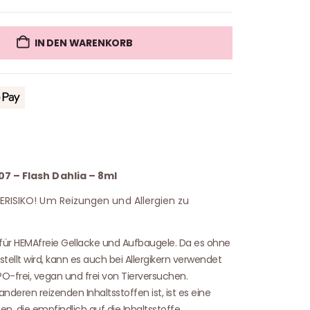
IN DEN WARENKORB
07 – Flash Dahlia – 8ml
IERISIKO! Um Reizungen und Allergien zu
 für HEMAfreie Gellacke und Aufbaugele. Da es ohne
tellt wird, kann es auch bei Allergikern verwendet
O-frei, vegan und frei von Tierversuchen.
nderen reizenden Inhaltsstoffen ist, ist es eine
en, die empfindlich auf die Inhaltsstoffe