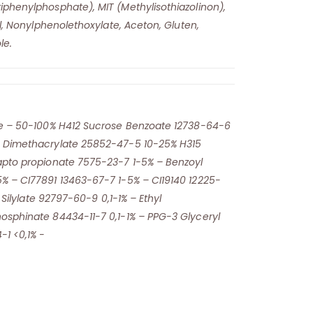
iphenylphosphate), MIT (Methylisothiazolinon),
ol, Nonylphenolethoxylate, Aceton, Gluten,
le.
te – 50-100% H412 Sucrose Benzoate 12738-64-6
0 Dimethacrylate 25852-47-5 10-25% H315
apto propionate 7575-23-7 1-5% – Benzoyl
% – CI77891 13463-67-7 1-5% – CI19140 12225-
l Silylate 92797-60-9 0,1-1% – Ethyl
osphinate 84434-11-7 0,1-1% – PPG-3 Glyceryl
-1 <0,1% -