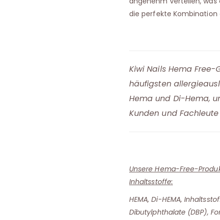
angenehm verteilen, was e
die perfekte Kombination 
Kiwi Nails Hema Free-G
häufigsten allergieaus
Hema und Di-Hema, und
Kunden und Fachleute 
Unsere Hema-Free-Produkt
Inhaltsstoffe:
HEMA, Di-HEMA, Inhaltsstof
Dibutylphthalate (DBP), F