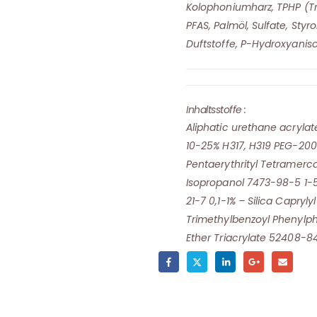
Kolophoniumharz, TPHP (Tr
PFAS, Palmöl, Sulfate, Styr
Duftstoffe, P-Hydroxyaniso
Inhaltsstoffe :
Aliphatic urethane acryla
10-25% H317, H319 PEG-20
Pentaerythrityl Tetramerc
Isopropanol 7473-98-5 1-5
21-7 0,1-1% – Silica Capryly
Trimethylbenzoyl Phenylph
Ether Triacrylate 52408-84