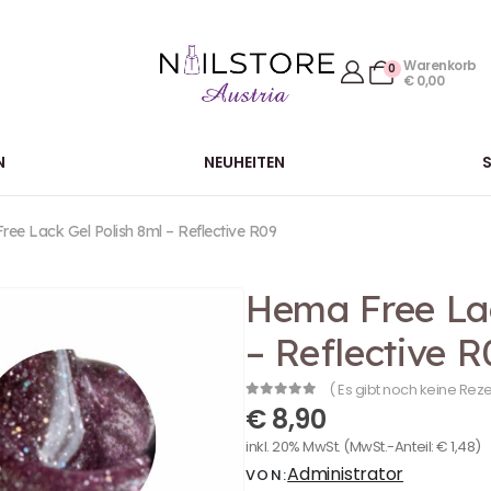
Warenkorb
0
€
0,00
N
NEUHEITEN
ee Lack Gel Polish 8ml – Reflective R09
Hema Free Lac
– Reflective R
( Es gibt noch keine Rez
0
out of 5
€
8,90
inkl. 20% MwSt.
(MwSt.-Anteil:
€
1,48
)
Administrator
VON: