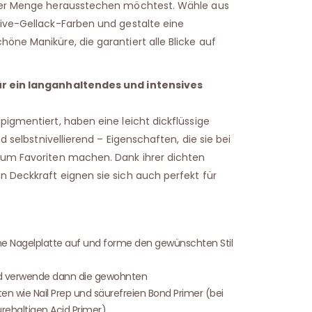
der Menge herausstechen möchtest. Wähle aus
ive-Gellack-Farben und gestalte eine
öne Maniküre, die garantiert alle Blicke auf
ür ein langanhaltendes und intensives
pigmentiert, haben eine leicht dickflüssige
nd selbstnivellierend – Eigenschaften, die sie bei
zum Favoriten machen. Dank ihrer dichten
 Deckkraft eignen sie sich auch perfekt für
che Nagelplatte auf und forme den gewünschten Stil
d verwende dann die gewohnten
ten wie Nail Prep und säurefreien Bond Primer (bei
ehaltigen Acid Primer).