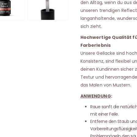
den Alltag, wenn du aus 
unseren trendigen Reflect
langanhaltende, wundersch
sich zieht.
Hochwertige Qualität f
Farberlebnis
Unsere Gellacke sind hoch
Konsistenz, sind flexibel u
deinen Kundinnen sicher 
Textur und hervorragenden
das Malen von Mustern.
ANWENDUNG
:
Raue sanft die natürli
mit einer Feile.
Entferne den Staub un
Vorbereitungsflüssigkei
Problemnägeln den säur