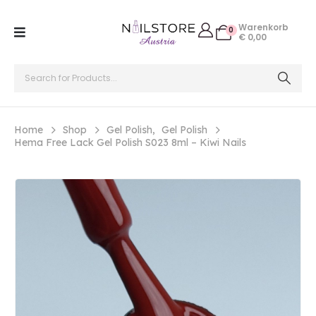
Warenkorb
0
€
0,00
Home
Shop
Gel Polish
,
Gel Polish
Hema Free Lack Gel Polish S023 8ml – Kiwi Nails