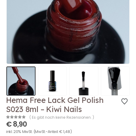
Hema Free Lack Gel Polish
S023 8ml – Kiwi Nails
( Es gibt noch keine Rezensionen. )
€
8,90
0
out of 5
inkl. 20% MwSt.
(MwSt.-Anteil:
€
1,48
)