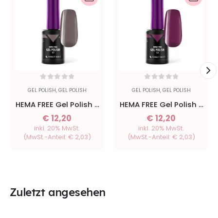
0
out of 5
0
out of 5
GEL POLISH
,
GEL POLISH
GEL POLISH
,
GEL POLISH
HEMA FREE Gel Polish -
HEMA FREE Gel Polish -
127 Espresso - 8ml
123 Maroon - 8ml
€
12,20
€
12,20
inkl. 20% MwSt.
inkl. 20% MwSt.
(MwSt.-Anteil:
€
2,03
)
(MwSt.-Anteil:
€
2,03
)
Zuletzt angesehen