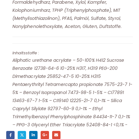
Formaldehydharz, Parabene, Xylol, Kampfer,
Kolophoniumharz, TPHP (Triphenylphosphate), MIT
(Methylisothiazolinon), PFAS, Palmöl, Sulfate, Styrol,
Nonylphenolethoxylate, Aceton, Gluten, Duftstoffe.
Inhaltsstoffe :
Aliphatic urethane acrylate – 50-100% H412 Sucrose
Benzoate 12738-64-6 10-25% H317, H319 PEG-200
Dimethacrylate 25852-47-5 10-25% H315
Pentaerythrityl Tetramercapto propionate 7575-23-7 1-
5% – Benzoyl Isopropanol 7473-98-5 1-5% – CI77891
13463-67-7 1-5% – CI19140 12225-21-7 0,1-1% – Silica
Caprylyl Silylate 92797-60-9 0,1-1% – Ethyl
Trimethylbenzoyl Phenylphosphinate 84434-11-7 0,1-1%
– PPG-3 Glyceryl Ether Triacrylate 52408-84-1 <0,1% -