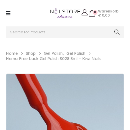
Warenkorb
0
€
0,00
Home
Shop
Gel Polish
,
Gel Polish
Hema Free Lack Gel Polish S028 8ml – Kiwi Nails