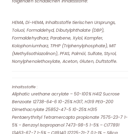
folgenden schädlichen Inhaltsstoffe:
HEMA, Di-HEMA, Inhaltsstoffe tierischen Ursprungs,
Toluol, Formaldehyd, Dibutylphthalate (DBP),
Formaldehydharz, Parabene, Xylol, Kampfer,
Kolophoniumharz, TPHP (Triphenylphosphate), MIT
(Methylisothiazolinon), PFAS, Palmöl, Sulfate, Styrol,
Nonylphenolethoxylate, Aceton, Gluten, Duftstoffe.
Inhaltsstoffe :
Aliphatic urethane acrylate – 50-100% H412 Sucrose
Benzoate 12738-64-6 10-25% H317, H319 PEG-200
Dimethacrylate 25852-47-5 10-25% H315
Pentaerythrityl Tetramercapto propionate 7575-23-7 1-
5% – Benzoyl Isopropanol 7473-98-5 1-5% – CI77891
13463-67-7 1-5% – CI19140 12225-21-7 0,1-1% – Silica