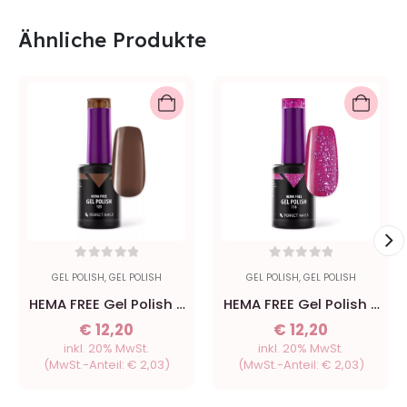
Ähnliche Produkte
0
out of 5
0
out of 5
GEL POLISH
,
GEL POLISH
GEL POLISH
,
GEL POLISH
HEMA FREE Gel Polish -
HEMA FREE Gel Polish -
125 Cocoa - 8ml
118 Nordic Pink - 8ml
€
12,20
€
12,20
inkl. 20% MwSt.
inkl. 20% MwSt.
(MwSt.-Anteil:
€
2,03
)
(MwSt.-Anteil:
€
2,03
)