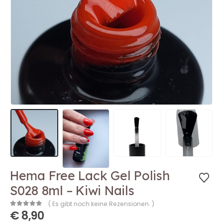
Hema Free Lack Gel Polish
S028 8ml – Kiwi Nails
( Es gibt noch keine Rezensionen. )
€
8,90
0
out of 5