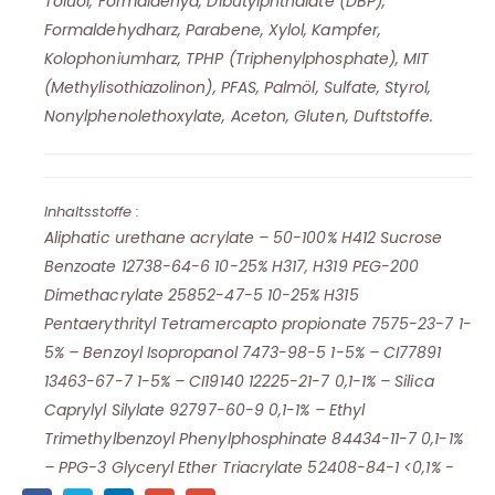
Toluol, Formaldehyd, Dibutylphthalate (DBP),
Formaldehydharz, Parabene, Xylol, Kampfer,
Kolophoniumharz, TPHP (Triphenylphosphate), MIT
(Methylisothiazolinon), PFAS, Palmöl, Sulfate, Styrol,
Nonylphenolethoxylate, Aceton, Gluten, Duftstoffe.
Inhaltsstoffe :
Aliphatic urethane acrylate – 50-100% H412 Sucrose
Benzoate 12738-64-6 10-25% H317, H319 PEG-200
Dimethacrylate 25852-47-5 10-25% H315
Pentaerythrityl Tetramercapto propionate 7575-23-7 1-
5% – Benzoyl Isopropanol 7473-98-5 1-5% – CI77891
13463-67-7 1-5% – CI19140 12225-21-7 0,1-1% – Silica
Caprylyl Silylate 92797-60-9 0,1-1% – Ethyl
Trimethylbenzoyl Phenylphosphinate 84434-11-7 0,1-1%
– PPG-3 Glyceryl Ether Triacrylate 52408-84-1 <0,1% -