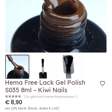
Hema Free Lack Gel Polish
S035 8ml – Kiwi Nails
( Es gibt noch keine Rezensionen. )
€
8,90
0
out of 5
inkl. 20% MwSt.
(MwSt.-Anteil:
€
1,48
)