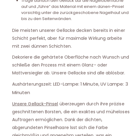
Trage danach den Gellack auf die Nageloberfläche
auf und „führe“ das Material mit einem dünen-Pinsel
vorsichtig unter die zurückgeschobene Nagelhaut und
bis zu den Seitenwänden.
Die meisten unserer Gellacke decken bereits in einer
Schicht perfekt, aber für maximale Wirkung arbeite
mit zwei dünnen Schichten.
Dekoriere die gehärtete Oberfläche nach Wunsch und
schließe den Prozess mit einem Glanz- oder
Mattversiegler ab. Unsere Gellacke sind alle ablösbar.
LED-Lampe: 1 Minute, UV Lampe: 3
Aushärterungszeit:
Minuten
Unsere Gellack-Pinsel
überzeugen durch ihre präzise
geschnittenen Borsten, die ein exaktes und müheloses
Auftragen ermöglichen. Dank der dichten,
abgerundeten Pinselhaare lsst sich die Farbe
gleichmäßig und angenehm verteilen, was ein