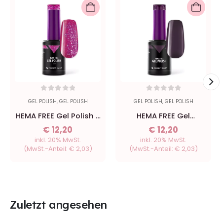
0
out of 5
0
out of 5
GEL POLISH
,
GEL POLISH
GEL POLISH
,
GEL POLISH
HEMA FREE Gel Polish -
HEMA FREE Gel
118 Nordic Pink - 8ml
Eggplant - 8ml
€
12,20
€
12,20
inkl. 20% MwSt.
inkl. 20% MwSt.
(MwSt.-Anteil:
€
2,03
)
(MwSt.-Anteil:
€
2,03
)
Zuletzt angesehen