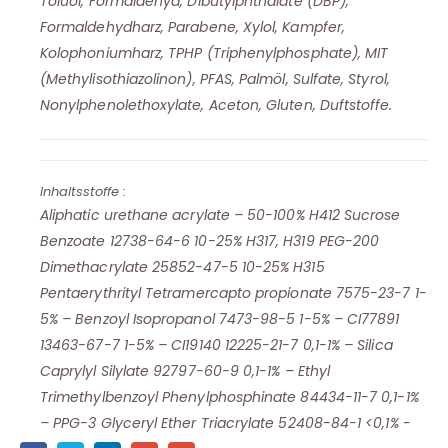
Toluol, Formaldehyd, Dibutylphthalate (DBP),
Formaldehydharz, Parabene, Xylol, Kampfer,
Kolophoniumharz, TPHP (Triphenylphosphate), MIT
(Methylisothiazolinon), PFAS, Palmöl, Sulfate, Styrol,
Nonylphenolethoxylate, Aceton, Gluten, Duftstoffe.
Inhaltsstoffe :
Aliphatic urethane acrylate – 50-100% H412 Sucrose
Benzoate 12738-64-6 10-25% H317, H319 PEG-200
Dimethacrylate 25852-47-5 10-25% H315
Pentaerythrityl Tetramercapto propionate 7575-23-7 1-
5% – Benzoyl Isopropanol 7473-98-5 1-5% – CI77891
13463-67-7 1-5% – CI19140 12225-21-7 0,1-1% – Silica
Caprylyl Silylate 92797-60-9 0,1-1% – Ethyl
Trimethylbenzoyl Phenylphosphinate 84434-11-7 0,1-1%
– PPG-3 Glyceryl Ether Triacrylate 52408-84-1 <0,1% -