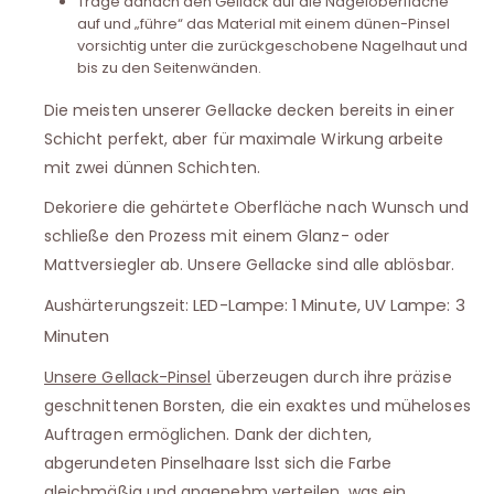
Trage danach den Gellack auf die Nageloberfläche
auf und „führe“ das Material mit einem dünen-Pinsel
vorsichtig unter die zurückgeschobene Nagelhaut und
bis zu den Seitenwänden.
Die meisten unserer Gellacke decken bereits in einer
Schicht perfekt, aber für maximale Wirkung arbeite
mit zwei dünnen Schichten.
Dekoriere die gehärtete Oberfläche nach Wunsch und
schließe den Prozess mit einem Glanz- oder
Mattversiegler ab. Unsere Gellacke sind alle ablösbar.
LED-Lampe: 1 Minute, UV Lampe: 3
Aushärterungszeit:
Minuten
Unsere Gellack-Pinsel
überzeugen durch ihre präzise
geschnittenen Borsten, die ein exaktes und müheloses
Auftragen ermöglichen. Dank der dichten,
abgerundeten Pinselhaare lsst sich die Farbe
gleichmäßig und angenehm verteilen, was ein