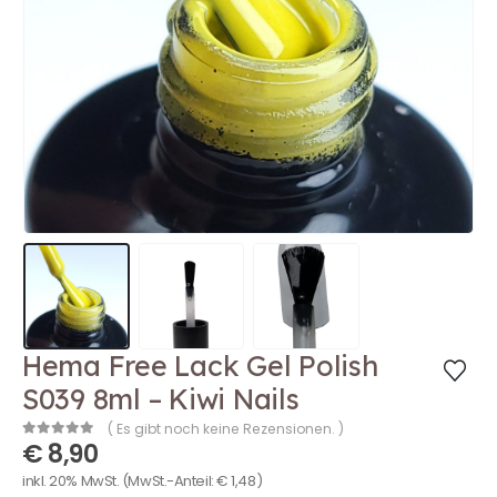
Hema Free Lack Gel Polish
S039 8ml – Kiwi Nails
( Es gibt noch keine Rezensionen. )
€
8,90
0
out of 5
inkl. 20% MwSt.
(MwSt.-Anteil:
€
1,48
)