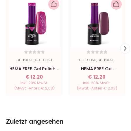
0
out of 5
0
out of 5
GEL POLISH
,
GEL POLISH
GEL POLISH
,
GEL POLISH
HEMA FREE Gel Polish -
HEMA FREE Gel
118 Nordic Pink - 8ml
Beetroot - 8ml
€
12,20
€
12,20
inkl. 20% MwSt.
inkl. 20% MwSt.
(MwSt.-Anteil:
€
2,03
)
(MwSt.-Anteil:
€
2,03
)
Zuletzt angesehen