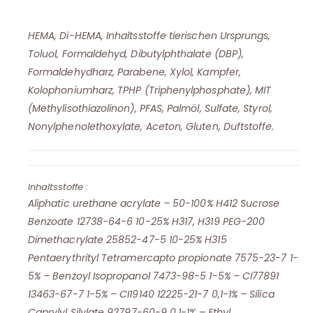
HEMA, Di-HEMA, Inhaltsstoffe tierischen Ursprungs,
Toluol, Formaldehyd, Dibutylphthalate (DBP),
Formaldehydharz, Parabene, Xylol, Kampfer,
Kolophoniumharz, TPHP (Triphenylphosphate), MIT
(Methylisothiazolinon), PFAS, Palmöl, Sulfate, Styrol,
Nonylphenolethoxylate, Aceton, Gluten, Duftstoffe.
Inhaltsstoffe :
Aliphatic urethane acrylate – 50-100% H412 Sucrose
Benzoate 12738-64-6 10-25% H317, H319 PEG-200
Dimethacrylate 25852-47-5 10-25% H315
Pentaerythrityl Tetramercapto propionate 7575-23-7 1-
5% – Benzoyl Isopropanol 7473-98-5 1-5% – CI77891
13463-67-7 1-5% – CI19140 12225-21-7 0,1-1% – Silica
Caprylyl Silylate 92797-60-9 0,1-1% – Ethyl