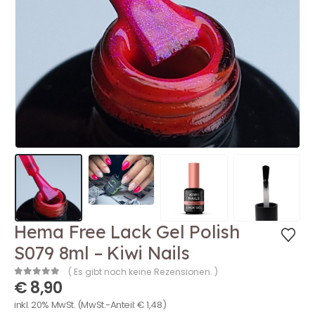
Hema Free Lack Gel Polish
S079 8ml – Kiwi Nails
( Es gibt noch keine Rezensionen. )
€
8,90
0
out of 5
inkl. 20% MwSt.
(MwSt.-Anteil:
€
1,48
)