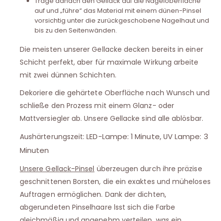
Trage danach den Gellack auf die Nageloberfläche
auf und „führe“ das Material mit einem dünen-Pinsel
vorsichtig unter die zurückgeschobene Nagelhaut und
bis zu den Seitenwänden.
Die meisten unserer Gellacke decken bereits in einer
Schicht perfekt, aber für maximale Wirkung arbeite
mit zwei dünnen Schichten.
Dekoriere die gehärtete Oberfläche nach Wunsch und
schließe den Prozess mit einem Glanz- oder
Mattversiegler ab. Unsere Gellacke sind alle ablösbar.
LED-Lampe: 1 Minute, UV Lampe: 3
Aushärterungszeit:
Minuten
Unsere Gellack-Pinsel
überzeugen durch ihre präzise
geschnittenen Borsten, die ein exaktes und müheloses
Auftragen ermöglichen. Dank der dichten,
abgerundeten Pinselhaare lsst sich die Farbe
gleichmäßig und angenehm verteilen, was ein