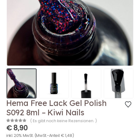
Hema Free Lack Gel Polish
S092 8ml – Kiwi Nails
( Es gibt noch keine Rezensionen. )
€
8,90
0
out of 5
inkl. 20% MwSt.
(MwSt.-Anteil:
€
1,48
)