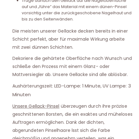
Trage danach den Gellack auf die Nageloberfläche
auf und „führe“ das Material mit einem dünen-Pinsel
vorsichtig unter die zurückgeschobene Nagelhaut und
bis zu den Seitenwänden.
Die meisten unserer Gellacke decken bereits in einer
Schicht perfekt, aber für maximale Wirkung arbeite
mit zwei dünnen Schichten.
Dekoriere die gehärtete Oberfläche nach Wunsch und
schließe den Prozess mit einem Glanz- oder
Mattversiegler ab. Unsere Gellacke sind alle ablösbar.
LED-Lampe: 1 Minute, UV Lampe: 3
Aushärterungszeit:
Minuten
Unsere Gellack-Pinsel
überzeugen durch ihre präzise
geschnittenen Borsten, die ein exaktes und müheloses
Auftragen ermöglichen. Dank der dichten,
abgerundeten Pinselhaare lsst sich die Farbe
gleichmäßig und angenehm verteilen, was ein