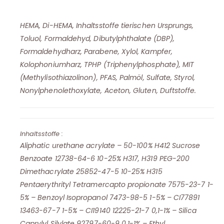
HEMA, Di-HEMA, Inhaltsstoffe tierischen Ursprungs,
Toluol, Formaldehyd, Dibutylphthalate (DBP),
Formaldehydharz, Parabene, Xylol, Kampfer,
Kolophoniumharz, TPHP (Triphenylphosphate), MIT
(Methylisothiazolinon), PFAS, Palmöl, Sulfate, Styrol,
Nonylphenolethoxylate, Aceton, Gluten, Duftstoffe.
Inhaltsstoffe :
Aliphatic urethane acrylate – 50-100% H412 Sucrose
Benzoate 12738-64-6 10-25% H317, H319 PEG-200
Dimethacrylate 25852-47-5 10-25% H315
Pentaerythrityl Tetramercapto propionate 7575-23-7 1-
5% – Benzoyl Isopropanol 7473-98-5 1-5% – CI77891
13463-67-7 1-5% – CI19140 12225-21-7 0,1-1% – Silica
Caprylyl Silylate 92797-60-9 0,1-1% – Ethyl