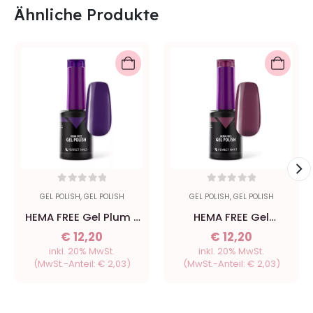
Ähnliche Produkte
0
out of 5
0
out of 5
GEL POLISH
,
GEL POLISH
GEL POLISH
,
GEL POLISH
HEMA FREE Gel Plum -
HEMA FREE Gel
8ml
Beetroot - 8ml
€
12,20
€
12,20
inkl. 20% MwSt.
inkl. 20% MwSt.
(MwSt.-Anteil:
€
2,03
)
(MwSt.-Anteil:
€
2,03
)