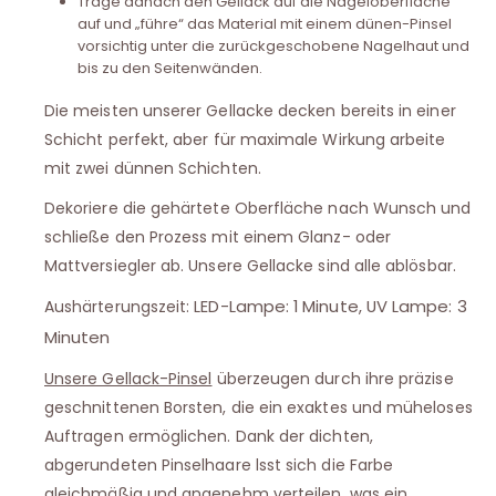
Trage danach den Gellack auf die Nageloberfläche
auf und „führe“ das Material mit einem dünen-Pinsel
vorsichtig unter die zurückgeschobene Nagelhaut und
bis zu den Seitenwänden.
Die meisten unserer Gellacke decken bereits in einer
Schicht perfekt, aber für maximale Wirkung arbeite
mit zwei dünnen Schichten.
Dekoriere die gehärtete Oberfläche nach Wunsch und
schließe den Prozess mit einem Glanz- oder
Mattversiegler ab. Unsere Gellacke sind alle ablösbar.
LED-Lampe: 1 Minute, UV Lampe: 3
Aushärterungszeit:
Minuten
Unsere Gellack-Pinsel
überzeugen durch ihre präzise
geschnittenen Borsten, die ein exaktes und müheloses
Auftragen ermöglichen. Dank der dichten,
abgerundeten Pinselhaare lsst sich die Farbe
gleichmäßig und angenehm verteilen, was ein