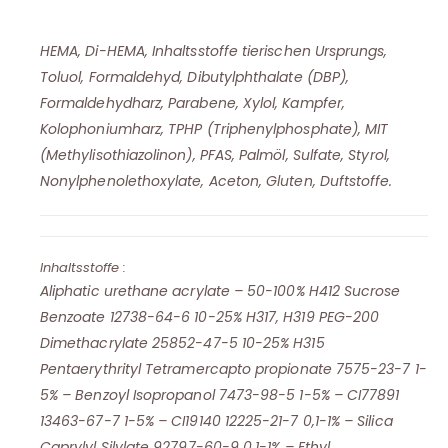
HEMA, Di-HEMA, Inhaltsstoffe tierischen Ursprungs,
Toluol, Formaldehyd, Dibutylphthalate (DBP),
Formaldehydharz, Parabene, Xylol, Kampfer,
Kolophoniumharz, TPHP (Triphenylphosphate), MIT
(Methylisothiazolinon), PFAS, Palmöl, Sulfate, Styrol,
Nonylphenolethoxylate, Aceton, Gluten, Duftstoffe.
Inhaltsstoffe :
Aliphatic urethane acrylate – 50-100% H412 Sucrose
Benzoate 12738-64-6 10-25% H317, H319 PEG-200
Dimethacrylate 25852-47-5 10-25% H315
Pentaerythrityl Tetramercapto propionate 7575-23-7 1-
5% – Benzoyl Isopropanol 7473-98-5 1-5% – CI77891
13463-67-7 1-5% – CI19140 12225-21-7 0,1-1% – Silica
Caprylyl Silylate 92797-60-9 0,1-1% – Ethyl