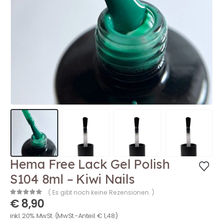
Hema Free Lack Gel Polish
S104 8ml – Kiwi Nails
( Es gibt noch keine Rezensionen. )
€
8,90
0
out of 5
inkl. 20% MwSt.
(MwSt.-Anteil:
€
1,48
)