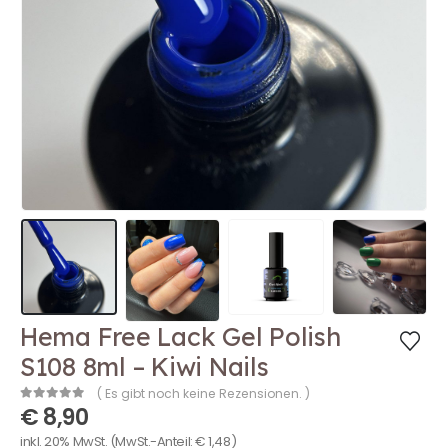
Hema Free Lack Gel Polish
S108 8ml – Kiwi Nails
( Es gibt noch keine Rezensionen. )
€
8,90
0
out of 5
inkl. 20% MwSt.
(MwSt.-Anteil:
€
1,48
)