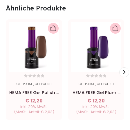
Ähnliche Produkte
0
out of 5
0
out of 5
GEL POLISH
,
GEL POLISH
GEL POLISH
,
GEL POLISH
HEMA FREE Gel Polish -
HEMA FREE Gel Plum -
125 Cocoa - 8ml
8ml
€
12,20
€
12,20
inkl. 20% MwSt.
inkl. 20% MwSt.
(MwSt.-Anteil:
€
2,03
)
(MwSt.-Anteil:
€
2,03
)