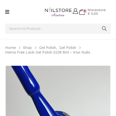
Warenkorb
0
€
0,00
Home
Shop
Gel Polish
,
Gel Polish
Hema Free Lack Gel Polish S108 8ml – Kiwi Nails