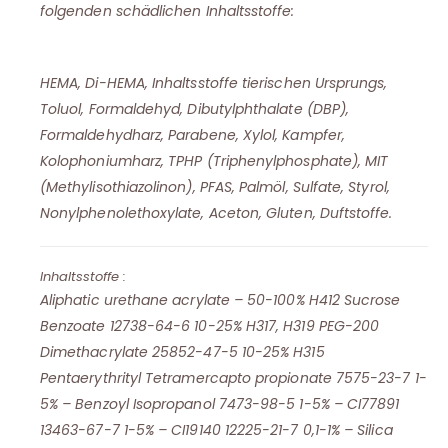
folgenden schädlichen Inhaltsstoffe:
HEMA, Di-HEMA, Inhaltsstoffe tierischen Ursprungs,
Toluol, Formaldehyd, Dibutylphthalate (DBP),
Formaldehydharz, Parabene, Xylol, Kampfer,
Kolophoniumharz, TPHP (Triphenylphosphate), MIT
(Methylisothiazolinon), PFAS, Palmöl, Sulfate, Styrol,
Nonylphenolethoxylate, Aceton, Gluten, Duftstoffe.
Inhaltsstoffe :
Aliphatic urethane acrylate – 50-100% H412 Sucrose
Benzoate 12738-64-6 10-25% H317, H319 PEG-200
Dimethacrylate 25852-47-5 10-25% H315
Pentaerythrityl Tetramercapto propionate 7575-23-7 1-
5% – Benzoyl Isopropanol 7473-98-5 1-5% – CI77891
13463-67-7 1-5% – CI19140 12225-21-7 0,1-1% – Silica