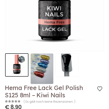
Hema Free Lack Gel Polish
S125 8ml – Kiwi Nails
( Es gibt noch keine Rezensionen. )
€
8,90
0
out of 5