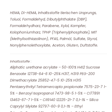
HEMA, Di-HEMA, Inhaltsstoffe tierischen Ursprungs,
Toluol, Formaldehyd, Dibutylphthalate (DBP),
Formaldehydharz, Parabene, Xylol, Kampfer,
Kolophoniumharz, TPHP (Triphenylphosphate), MIT
(Methylisothiazolinon), PFAS, Palmöl, Sulfate, Styrol,
Nonylphenolethoxylate, Aceton, Gluten, Duftstoffe.
Inhaltsstoffe :
Aliphatic urethane acrylate – 50-100% H412 Sucrose
Benzoate 12738-64-6 10-25% H317, H319 PEG-200
Dimethacrylate 25852-47-5 10-25% H315
Pentaerythrityl Tetramercapto propionate 7575-23-7 1-
5% – Benzoyl Isopropanol 7473-98-5 1-5% – CI77891
13463-67-7 1-5% – CI19140 12225-21-7 0,1-1% – Silica
Caprylyl Silylate 92797-60-9 0,1-1% – Ethyl