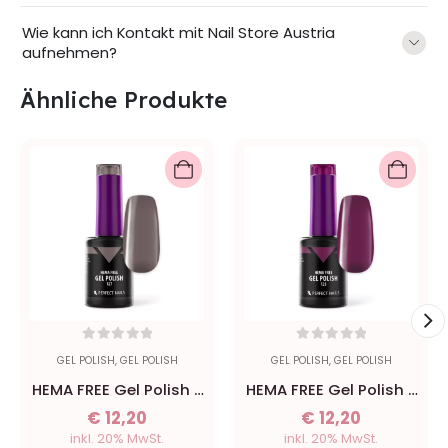
Wie kann ich Kontakt mit Nail Store Austria
aufnehmen?
Ähnliche Produkte
0
out of 5
0
out of 5
GEL POLISH
,
GEL POLISH
GEL POLISH
,
GEL POLISH
HEMA FREE Gel Polish -
HEMA FREE Gel Polish -
127 Espresso - 8ml
123 Maroon - 8ml
€
12,20
€
12,20
inkl. 20% MwSt.
inkl. 20% MwSt.