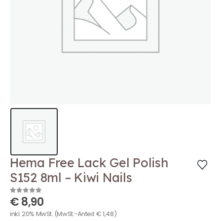
Hema Free Lack Gel Polish
S152 8ml – Kiwi Nails
€
8,90
0
out of 5
inkl. 20% MwSt.
(MwSt.-Anteil:
€
1,48
)