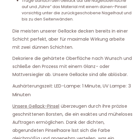
Trage danach den Gellack auf die Nageloberfläche
auf und „führe“ das Material mit einem dünen-Pinsel
vorsichtig unter die zurückgeschobene Nagelhaut und
bis zu den Seitenwänden.
Die meisten unserer Gellacke decken bereits in einer
Schicht perfekt, aber für maximale Wirkung arbeite
mit zwei dünnen Schichten.
Dekoriere die gehärtete Oberfläche nach Wunsch und
schließe den Prozess mit einem Glanz- oder
Mattversiegler ab. Unsere Gellacke sind alle ablösbar.
LED-Lampe: 1 Minute, UV Lampe: 3
Aushärterungszeit:
Minuten
Unsere Gellack-Pinsel
überzeugen durch ihre präzise
geschnittenen Borsten, die ein exaktes und müheloses
Auftragen ermöglichen. Dank der dichten,
abgerundeten Pinselhaare lsst sich die Farbe
gleichmäßig und angenehm verteilen, was ein