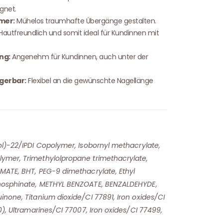
gnet.
mer:
Mühelos traumhafte Übergänge gestalten.
Hautfreundlich und somit ideal für Kundinnen mit
ng:
Angenehm für Kundinnen, auch unter der
gerbar:
Flexibel an die gewünschte Nagellänge
ol)-22/IPDI Copolymer, Isobornyl methacrylate,
ymer, Trimethylolpropane trimethacrylate,
MATE, BHT, PEG-9 dimethacrylate, Ethyl
hosphinate, METHYL BENZOATE, BENZALDEHYDE,
none, Titanium dioxide/CI 77891, Iron oxides/CI
0), Ultramarines/CI 77007, Iron oxides/CI 77499,