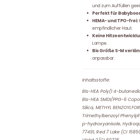
und zum Auffüllen geei
Perfekt für Babyboo
HEMA- und TPO-frei:
empfindlicher Haut.
Keine Hitzeentwicklu
Lampe.
Bis Größe S-M verlän
anpassbar.
Inhaltsstoffe:
Bis-HEA Poly(1 4-butanedi
Bis-HEA SMDI/PPG-6 Copol
Silica, METHYL BENZOYLFOR
Trimethylbenzoyl Phenylp
p-hydroxyanisole, Hydroqui
77491, Red 7 Lake (CI 1585
Violet 2/CI 60725