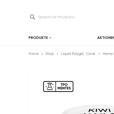
PRODUKTE
AKTIONE
Home
Shop
Liquid Polygel
,
Cover
Hema Fr