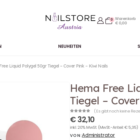
Warenkorb
0
€
0,00
N
NEUHEITEN
ee Liquid Polygel 50gr Tiegel – Cover Pink – Kiwi Nails
Hema Free Liq
Tiegel – Cover
( Es gibt noch keine Rez
0
out of 5
€
32,10
inkl. 20% MwSt.
(MwSt.-Anteil:
€
5,35
)
Administrator
VON: