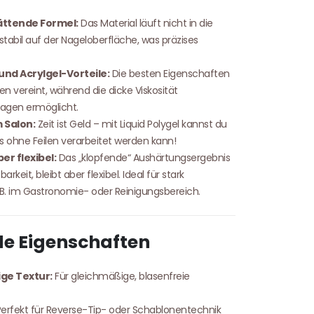
lättende Formel:
Das Material läuft nicht in die
stabil auf der Nageloberfläche, was präzises
und Acrylgel-Vorteile:
Die besten Eigenschaften
en vereint, während die dicke Viskosität
agen ermöglicht.
 Salon:
Zeit ist Geld – mit Liquid Polygel kannst du
es ohne Feilen verarbeitet werden kann!
er flexibel:
Das „klopfende“ Aushärtungsergebnis
rkeit, bleibt aber flexibel. Ideal für stark
 B. im Gastronomie- oder Reinigungsbereich.
e Eigenschaften
ge Textur:
Für gleichmäßige, blasenfreie
erfekt für Reverse-Tip- oder Schablonentechnik