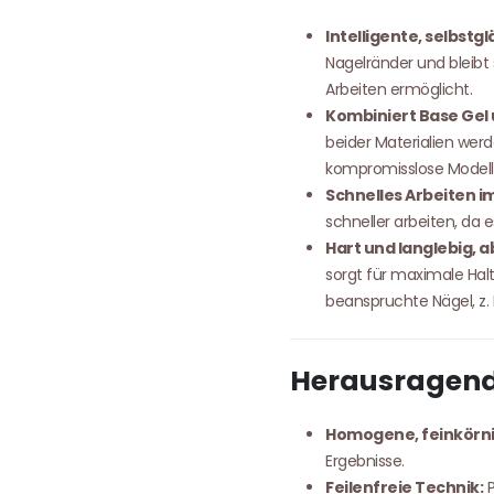
Intelligente, selbstg
Nagelränder und bleibt 
Arbeiten ermöglicht.
Kombiniert Base Gel 
beider Materialien werd
kompromisslose Modell
Schnelles Arbeiten im
schneller arbeiten, da 
Hart und langlebig, ab
sorgt für maximale Haltba
beanspruchte Nägel, z.
Herausragend
Homogene, feinkörni
Ergebnisse.
Feilenfreie Technik:
P