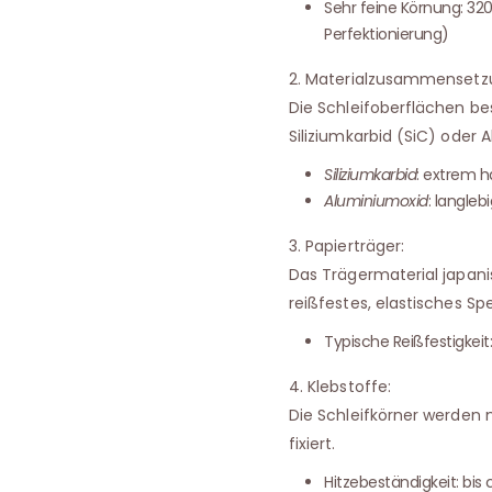
Sehr feine Körnung: 320
Perfektionierung)
2. Materialzusammensetz
Die Schleifoberflächen b
Siliziumkarbid (SiC) oder 
Siliziumkarbid
: extrem h
Aluminiumoxid
: langleb
3. Papierträger:
Das Trägermaterial japani
reißfestes, elastisches Spe
Typische Reißfestigkei
4. Klebstoffe:
Die Schleifkörner werden 
fixiert.
Hitzebeständigkeit: bis 