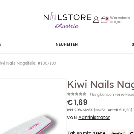
Warenkorb
0
€
0,00
N
NEUHEITEN
iwi Nails Nagelfeile, #100/180
Kiwi Nails Na
( Es gibt noch keine Rez
0
out of 5
€
1,69
inkl. 20% MwSt.
(MwSt.-Anteil:
€
0,28
)
Administrator
VON:
Zahlen mit: