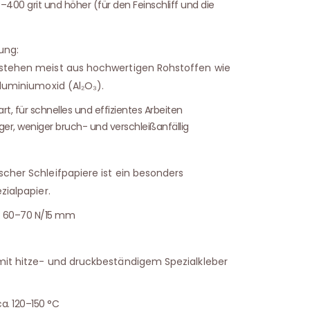
–400 grit und höher (für den Feinschliff und die
ung:
estehen meist aus hochwertigen Rohstoffen wie
Aluminiumoxid (Al₂O₃).
art, für schnelles und effizientes Arbeiten
iger, weniger bruch- und verschleißanfällig
scher Schleifpapiere ist ein besonders
zialpapier.
t: 60–70 N/15 mm
mit hitze- und druckbeständigem Spezialkleber
ca. 120–150 °C