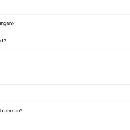
dungen?
rt?
 aufnehmen?