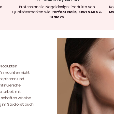
re
Professionelle Nageldesign-Produkte von
Ko
Qualitätsmarken wie
Perfect Nails, KIWI NAILS &
Mw
Staleks
.
.
 Produkten
Wir möchten nicht
nspirieren und
tinuierliche
narbeit mit
 schaffen wir eine
g im Studio ist auch