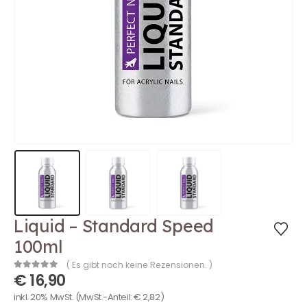
Liquid – Standard Speed
100ml
( Es gibt noch keine Rezensionen. )
€
16,90
0
out of 5
inkl. 20% MwSt.
(MwSt.-Anteil:
€
2,82
)