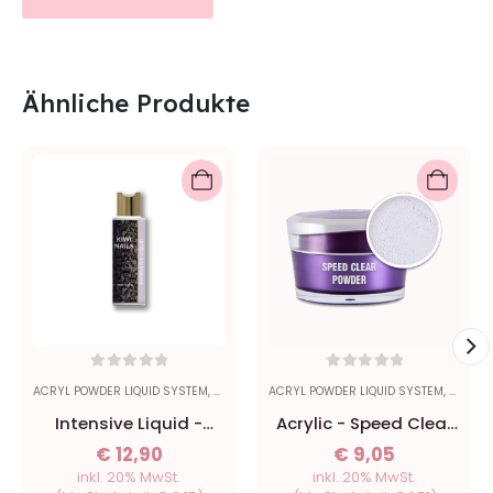
Ähnliche Produkte
0
out of 5
0
out of 5
ACRYL POWDER LIQUID SYSTEM
,
LIQUID
ACRYL POWDER LIQUID SYSTEM
,
POWDE
Intensive Liquid -
Acrylic - Speed Clear
100ml
Powder 15ml
€
12,90
€
9,05
inkl. 20% MwSt.
inkl. 20% MwSt.