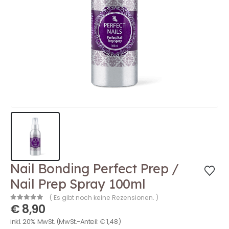
Nail Bonding Perfect Prep /
Nail Prep Spray 100ml
( Es gibt noch keine Rezensionen. )
€
8,90
0
out of 5
inkl. 20% MwSt.
(MwSt.-Anteil:
€
1,48
)