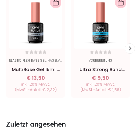
0
out of 5
0
out of 5
ELASTIC FLEXI BASE GEL
,
NAGELVERLÄNGERUNG
,
NEUHEITEN
VORBEREITUNG
,
SCHABLONEN
,
VORB
MultiBase Gel 15ml -
Ultra Strong Bond
Kiwi Nails
Primer ohne Säure
€
13,90
€
9,50
15ml - Kiwi Nails
inkl. 20% MwSt.
inkl. 20% MwSt.
(MwSt.-Anteil:
€
2,32
)
(MwSt.-Anteil:
€
1,58
)
Zuletzt angesehen