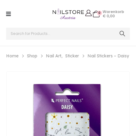
Warenkorb
0
€
0,00
Home
Shop
Nail Art
,
Sticker
Nail Stickers – Daisy