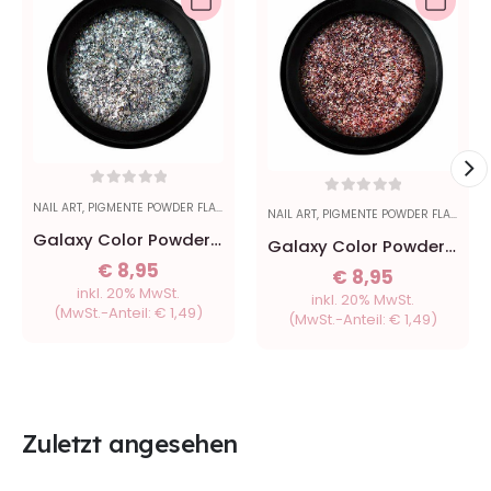
0
out of 5
0
out of 5
NAIL ART
,
PIGMENTE POWDER FLAKES
NAIL ART
,
PIGMENTE POWDER FLAKES
Galaxy Color Powder -
Galaxy Color Powder -
Weiß
Rot
€
8,95
€
8,95
inkl. 20% MwSt.
inkl. 20% MwSt.
(MwSt.-Anteil:
€
1,49
)
(MwSt.-Anteil:
€
1,49
)
Zuletzt angesehen