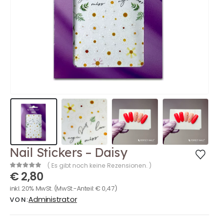
Nail Stickers – Daisy
( Es gibt noch keine Rezensionen. )
€
2,80
0
out of 5
inkl. 20% MwSt.
(MwSt.-Anteil:
€
0,47
)
Administrator
VON: