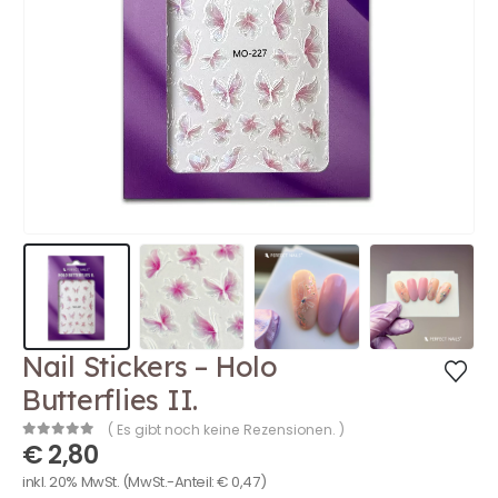
Nail Stickers – Holo
Butterflies II.
( Es gibt noch keine Rezensionen. )
€
2,80
0
out of 5
inkl. 20% MwSt.
(MwSt.-Anteil:
€
0,47
)