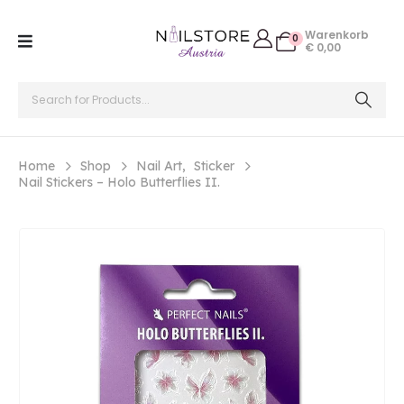
Warenkorb
0
€
0,00
Home
Shop
Nail Art
,
Sticker
Nail Stickers – Holo Butterflies II.