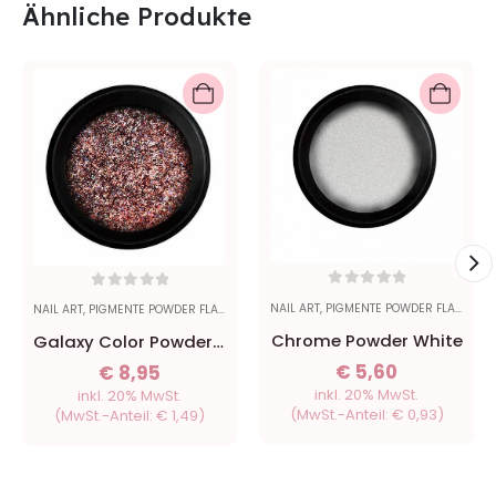
Ähnliche Produkte
0
out of 5
0
out of 5
NAIL ART
,
PIGMENTE POWDER FLAKES
NAIL ART
,
PIGMENTE POWDER FLAKES
Chrome Powder White
Galaxy Color Powder -
Rot
€
5,60
€
8,95
inkl. 20% MwSt.
inkl. 20% MwSt.
(MwSt.-Anteil:
€
0,93
)
(MwSt.-Anteil:
€
1,49
)