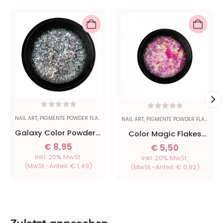
0
out of 5
0
out of 5
NAIL ART
,
PIGMENTE POWDER FLAKES
NAIL ART
,
PIGMENTE POWDER FLAKES
Galaxy Color Powder -
Color Magic Flakes
Weiß
Pink
€
8,95
€
5,50
inkl. 20% MwSt.
inkl. 20% MwSt.
(MwSt.-Anteil:
€
1,49
)
(MwSt.-Anteil:
€
0,92
)