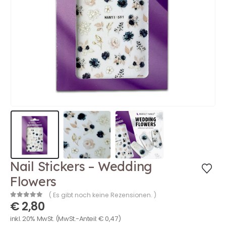
Nail Stickers – Wedding
Flowers
( Es gibt noch keine Rezensionen. )
€
2,80
0
out of 5
inkl. 20% MwSt.
(MwSt.-Anteil:
€
0,47
)