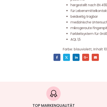
hergestellt nach EN 45
für Lebensmittelkontak
beidseitig tragbar
medizinische Untersu
mikrogeraute Fingerspi
Farbleitsystem für Grö
AQL 1,5
Farbe: blauviolett, Inhalt 1
TOP MARKENQUALITÄT