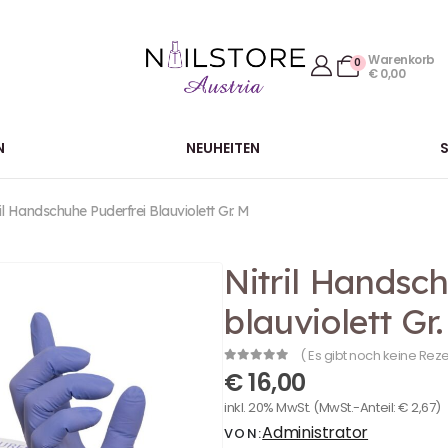
Warenkorb
0
€
0,00
N
NEUHEITEN
ril Handschuhe Puderfrei Blauviolett Gr. M
Nitril Handsc
blauviolett Gr
( Es gibt noch keine Rez
0
out of 5
€
16,00
inkl. 20% MwSt.
(MwSt.-Anteil:
€
2,67
)
Administrator
VON: