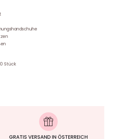
5
t
chungshandschuhe
tzen
ßen
00 Stück
GRATIS VERSAND IN ÖSTERREICH