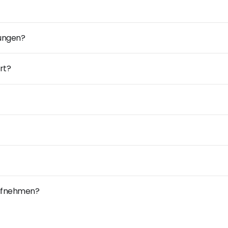
dungen?
rt?
 aufnehmen?