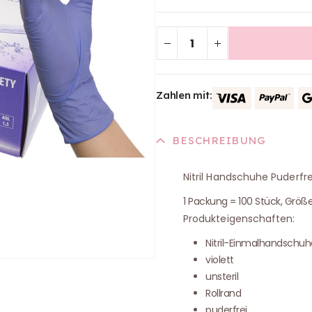
Zahlen mit:
BESCHREIBUNG
Nitril Handschuhe Puderfrei
1 Packung = 100 Stück, Größe
Produkteigenschaften:
Nitril-Einmalhandschuh
violett
unsteril
Rollrand
puderfrei