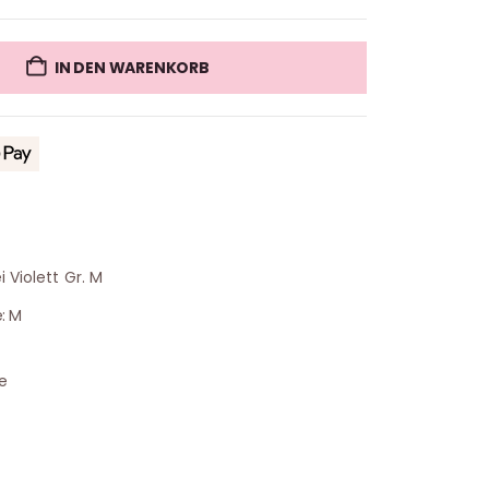
IN DEN WARENKORB
 Violett Gr. M
: M
e