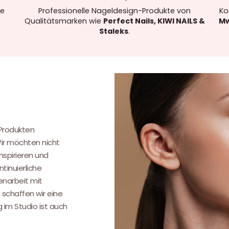
re
Professionelle Nageldesign-Produkte von
Ko
Qualitätsmarken wie
Perfect Nails, KIWI NAILS &
Mw
Staleks
.
.
 Produkten
Wir möchten nicht
nspirieren und
tinuierliche
narbeit mit
 schaffen wir eine
g im Studio ist auch