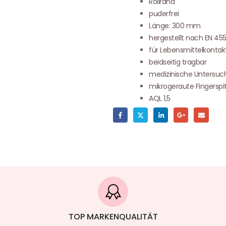
Rollrand
puderfrei
Länge: 300 mm
hergestellt nach EN 45
für Lebensmittelkontak
beidseitig tragbar
medizinische Untersu
mikrogeraute Fingerspi
AQL 1,5
TOP MARKENQUALITÄT