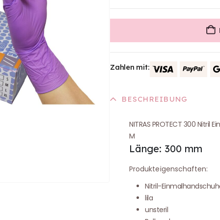
Zahlen mit:
BESCHREIBUNG
NITRAS PROTECT 300 Nitril Ei
M
Länge: 300 mm
Produkteigenschaften:
Nitril-Einmalhandschuh
lila
unsteril