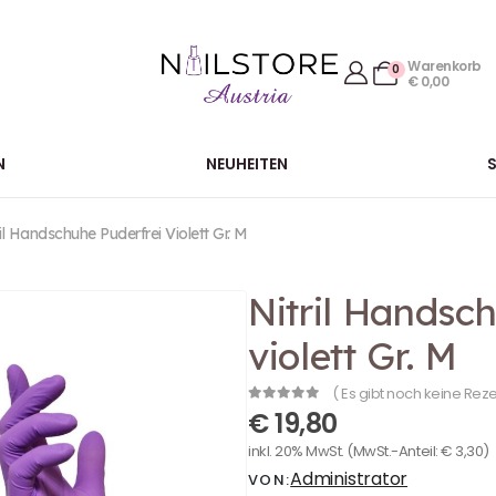
Warenkorb
0
€
0,00
N
NEUHEITEN
ril Handschuhe Puderfrei Violett Gr. M
Nitril Handsc
violett Gr. M
( Es gibt noch keine Rez
0
out of 5
€
19,80
inkl. 20% MwSt.
(MwSt.-Anteil:
€
3,30
)
Administrator
VON: