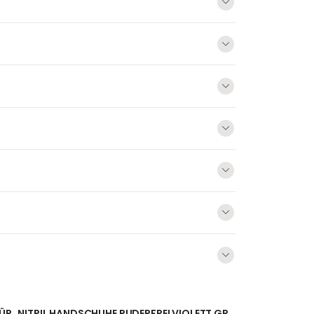
FÜR „NITRIL HANDSCHUHE PUDERFREI VIOLETT GR.