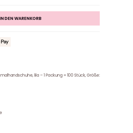
IN DEN WARENKORB
nmalhandschuhe, lila – 1 Packung = 100 Stück, Größe:
e