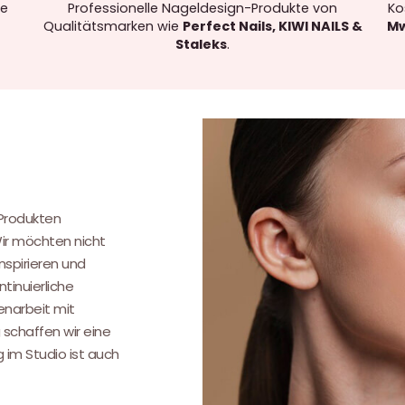
re
Professionelle Nageldesign-Produkte von
Ko
Qualitätsmarken wie
Perfect Nails, KIWI NAILS &
Mw
Staleks
.
.
 Produkten
Wir möchten nicht
nspirieren und
tinuierliche
narbeit mit
 schaffen wir eine
g im Studio ist auch