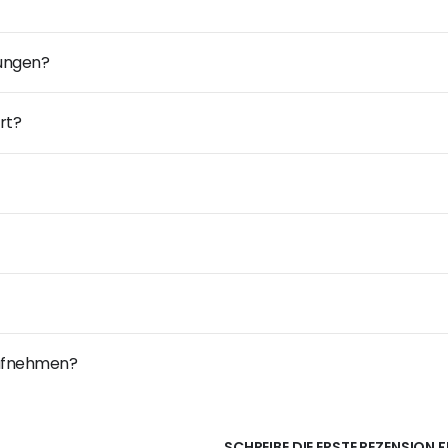
dungen?
rt?
 aufnehmen?
SCHREIBE DIE ERSTE REZENSION 