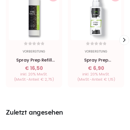
0
out of 5
0
out of 5
VORBEREITUNG
VORBEREITUNG
Spray Prep Refill
Spray Prep
500ml - Kiwi Nails
Dehydrator 100ml -
€
16,50
€
6,90
Kiwi Nails
inkl. 20% MwSt.
inkl. 20% MwSt.
(MwSt.-Anteil:
€
2,75
)
(MwSt.-Anteil:
€
1,15
)
Zuletzt angesehen