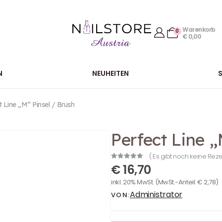
Warenkorb
0
€
0,00
N
NEUHEITEN
t Line „M“ Pinsel / Brush
Perfect Line „
( Es gibt noch keine Rez
0
out of 5
€
16,70
inkl. 20% MwSt.
(MwSt.-Anteil:
€
2,78
)
Administrator
VON: