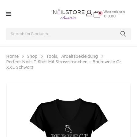
Warenkorb
0
€
0,00
Home
Shop
Tools
,
Arbeitsbekleidung
Perfect Nails T-Shirt Mit Strasssteinchen – Baumwolle Gr.
XXL Schwarz