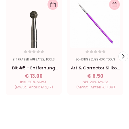
0
out of 5
0
out of 5
BIT FRÄSER AUFSÄTZE
,
TOOLS
SONSTIGE ZUBEHÖR
,
TOOLS
Bit #5 - Entfernung
Art & Corrector Silikon
alter Hautschichten
Pen
€
13,00
€
6,50
mittel - 4 mm
inkl. 20% MwSt.
inkl. 20% MwSt.
(MwSt.-Anteil:
€
2,17
)
(MwSt.-Anteil:
€
1,08
)