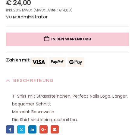
€
24,00
0
out of 5
inkl. 20% MwSt.
(MwSt.-Anteil:
€
4,00
)
Administrator
VON:
IN DEN WARENKORB
Zahlen mit:
BESCHREIBUNG
T-Shirt mit Strasssteinchen, Perfect Nails Logo. Langer,
bequemer Schnitt
Material: Baumwolle
Die Shirt sind klein geschnitten.