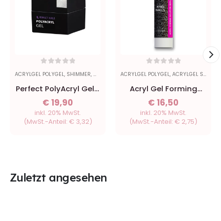
0
out of 5
0
out of 5
ACRYLGEL POLYGEL
,
SHIMMER
,
WHITE
ACRYLGEL POLYGEL
,
ACRYLGEL SOLUTION
Perfect PolyAcryl Gel -
Acryl Gel Forming
White Glitter 15g
Solution Refill 500 ml -
€
19,90
€
16,50
Kiwi Nails
inkl. 20% MwSt.
inkl. 20% MwSt.
(MwSt.-Anteil:
€
3,32
)
(MwSt.-Anteil:
€
2,75
)
Zuletzt angesehen