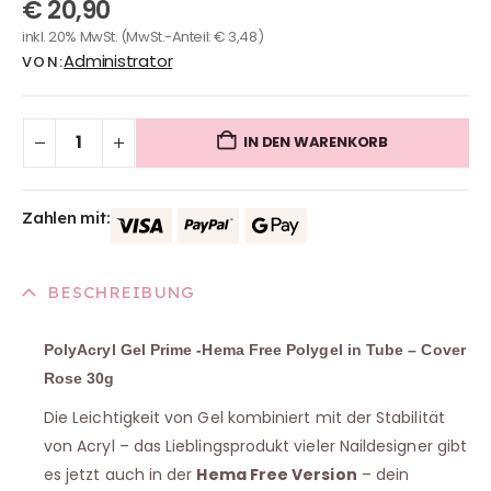
€
20,90
0
out of 5
inkl. 20% MwSt.
(MwSt.-Anteil:
€
3,48
)
Administrator
VON:
IN DEN WARENKORB
Zahlen mit:
BESCHREIBUNG
PolyAcryl Gel Prime -Hema Free Polygel in Tube – Cover
Rose 30g
Die Leichtigkeit von Gel kombiniert mit der Stabilität
von Acryl – das Lieblingsprodukt vieler Naildesigner gibt
es jetzt auch in der
Hema Free Version
– dein