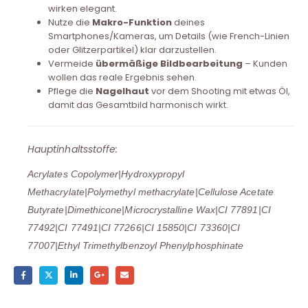
wirken elegant.
Nutze die
Makro-Funktion
deines
Smartphones/Kameras, um Details (wie French-Linien
oder Glitzerpartikel) klar darzustellen.
Vermeide
übermäßige Bildbearbeitung
– Kunden
wollen das reale Ergebnis sehen.
Pflege die
Nagelhaut
vor dem Shooting mit etwas Öl,
damit das Gesamtbild harmonisch wirkt.
Hauptinhaltsstoffe:
Acrylates Copolymer|Hydroxypropyl
Methacrylate|Polymethyl methacrylate|Cellulose Acetate
Butyrate|Dimethicone|Microcrystalline Wax|CI 77891|CI
77492|CI 77491|CI 77266|CI 15850|CI 73360|CI
77007|Ethyl Trimethylbenzoyl Phenylphosphinate