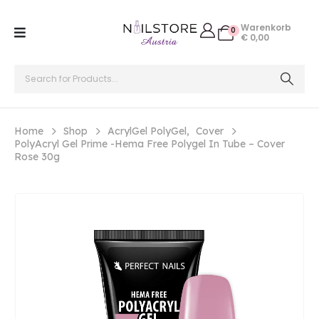
Warenkorb
0
€
0,00
Home
Shop
AcrylGel PolyGel
,
Cover
PolyAcryl Gel Prime -Hema Free Polygel In Tube – Cover
Rose 30g